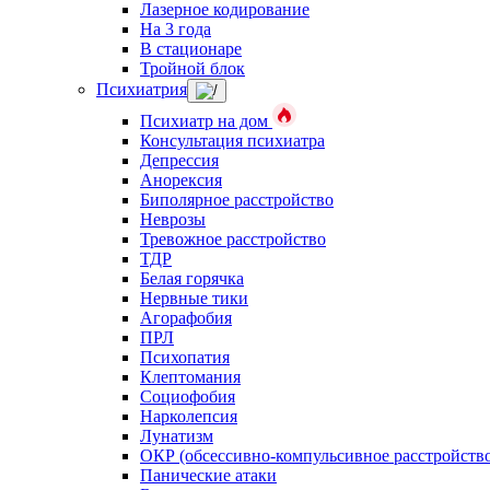
Лазерное кодирование
На 3 года
В стационаре
Тройной блок
Психиатрия
Психиатр на дом
Консультация психиатра
Депрессия
Анорексия
Биполярное расстройство
Неврозы
Тревожное расстройство
ТДР
Белая горячка
Нервные тики
Агорафобия
ПРЛ
Психопатия
Клептомания
Социофобия
Нарколепсия
Лунатизм
ОКР (обсессивно-компульсивное расстройств
Панические атаки