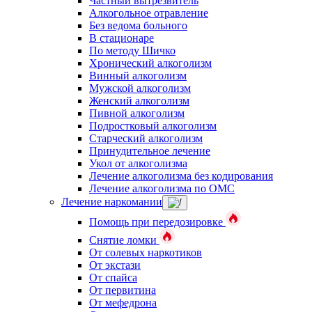
Частный вытрезвитель
Алкогольное отравление
Без ведома больного
В стационаре
По методу Шичко
Хронический алкоголизм
Винный алкоголизм
Мужской алкоголизм
Женский алкоголизм
Пивной алкоголизм
Подростковый алкоголизм
Старческий алкоголизм
Принудительное лечение
Укол от алкоголизма
Лечение алкоголизма без кодирования
Лечение алкоголизма по ОМС
Лечение наркомании
Помощь при передозировке
Снятие ломки
От солевых наркотиков
От экстази
От спайса
От первитина
От мефедрона