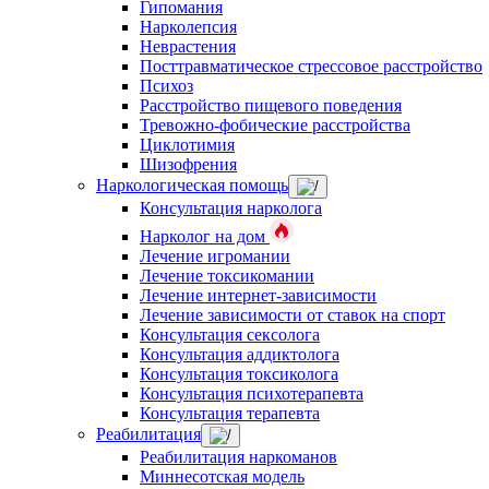
Гипомания
Нарколепсия
Неврастения
Посттравматическое стрессовое расстройство
Психоз
Расстройство пищевого поведения
Тревожно-фобические расстройства
Циклотимия
Шизофрения
Наркологическая помощь
Консультация нарколога
Нарколог на дом
Лечение игромании
Лечение токсикомании
Лечение интернет-зависимости
Лечение зависимости от ставок на спорт
Консультация сексолога
Консультация аддиктолога
Консультация токсиколога
Консультация психотерапевта
Консультация терапевта
Реабилитация
Реабилитация наркоманов
Миннесотская модель