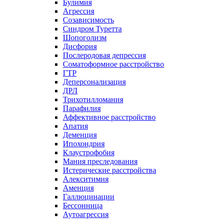
Булимия
Агрессия
Созависимость
Синдром Туретта
Шопоголизм
Дисфория
Послеродовая депрессия
Соматоформное расстройство
ГТР
Деперсонализация
ДРЛ
Трихотилломания
Парафилия
Аффективное расстройство
Апатия
Деменция
Ипохондрия
Клаустрофобия
Мания преследования
Истерические расстройства
Алекситимия
Аменция
Галлюцинации
Бессонница
Аутоагрессия