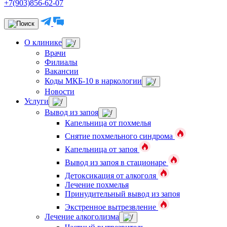
+7(903)856-62-07
О клинике
Врачи
Филиалы
Вакансии
Коды МКБ-10 в наркологии
Новости
Услуги
Вывод из запоя
Капельница от похмелья
Снятие похмельного синдрома
Капельница от запоя
Вывод из запоя в стационаре
Детоксикация от алкоголя
Лечение похмелья
Принудительный вывод из запоя
Экстренное вытрезвление
Лечение алкоголизма