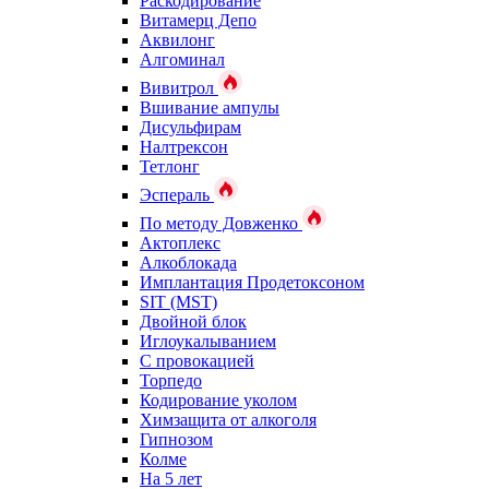
Раскодирование
Витамерц Депо
Аквилонг
Алгоминал
Вивитрол
Вшивание ампулы
Дисульфирам
Налтрексон
Тетлонг
Эспераль
По методу Довженко
Актоплекс
Алкоблокада
Имплантация Продетоксоном
SIT (MST)
Двойной блок
Иглоукалыванием
С провокацией
Торпедо
Кодирование уколом
Химзащита от алкоголя
Гипнозом
Колме
На 5 лет