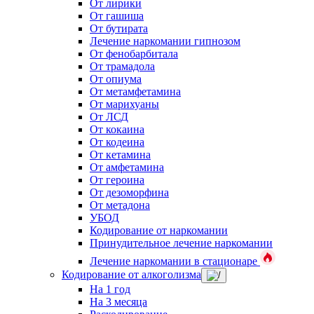
От лирики
От гашиша
От бутирата
Лечение наркомании гипнозом
От фенобарбитала
От трамадола
От опиума
От метамфетамина
От марихуаны
От ЛСД
От кокаина
От кодеина
От кетамина
От амфетамина
От героина
От дезоморфина
От метадона
УБОД
Кодирование от наркомании
Принудительное лечение наркомании
Лечение наркомании в стационаре
Кодирование от алкоголизма
На 1 год
На 3 месяца