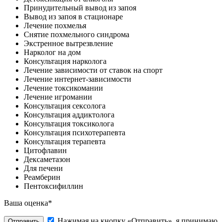
Принудительный вывод из запоя
Вывод из запоя в стационаре
Лечение похмелья
Снятие похмельного синдрома
Экстренное вытрезвление
Нарколог на дом
Консультация нарколога
Лечение зависимости от ставок на спорт
Лечение интернет-зависимости
Лечение токсикомании
Лечение игромании
Консультация сексолога
Консультация аддиктолога
Консультация токсиколога
Консультация психотерапевта
Консультация терапевта
Цитофлавин
Дексаметазон
Для печени
Реамберин
Пентоксифиллин
Ваша оценка*
Нажимая на кнопку «Отправить», я принимаю
Отправить