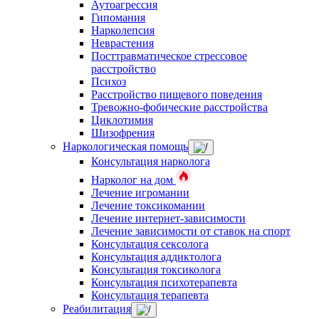
Аутоагрессия
Гипомания
Нарколепсия
Неврастения
Посттравматическое стрессовое
расстройство
Психоз
Расстройство пищевого поведения
Тревожно-фобические расстройства
Циклотимия
Шизофрения
Наркологическая помощь
Консультация нарколога
Нарколог на дом
Лечение игромании
Лечение токсикомании
Лечение интернет-зависимости
Лечение зависимости от ставок на спорт
Консультация сексолога
Консультация аддиктолога
Консультация токсиколога
Консультация психотерапевта
Консультация терапевта
Реабилитация