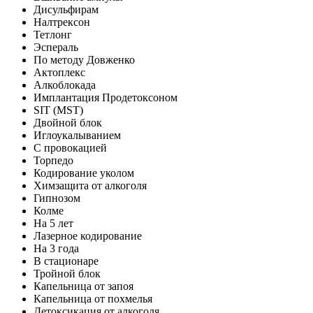
Дисульфирам
Налтрексон
Тетлонг
Эспераль
По методу Довженко
Актоплекс
Алкоблокада
Имплантация Продетоксоном
SIT (MST)
Двойной блок
Иглоукалыванием
С провокацией
Торпедо
Кодирование уколом
Химзащита от алкоголя
Гипнозом
Колме
На 5 лет
Лазерное кодирование
На 3 года
В стационаре
Тройной блок
Капельница от запоя
Капельница от похмелья
Детоксикация от алкоголя