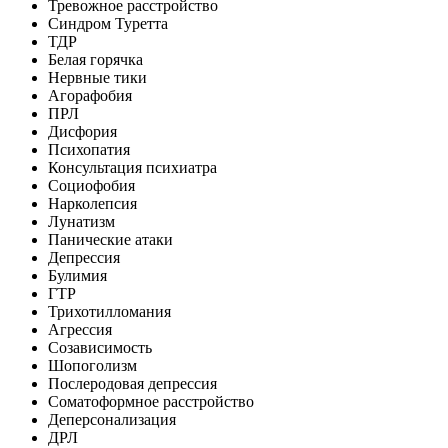
Тревожное расстройство
Синдром Туретта
ТДР
Белая горячка
Нервные тики
Агорафобия
ПРЛ
Дисфория
Психопатия
Консультация психиатра
Социофобия
Нарколепсия
Лунатизм
Панические атаки
Депрессия
Булимия
ГТР
Трихотилломания
Агрессия
Созависимость
Шопоголизм
Послеродовая депрессия
Соматоформное расстройство
Деперсонализация
ДРЛ