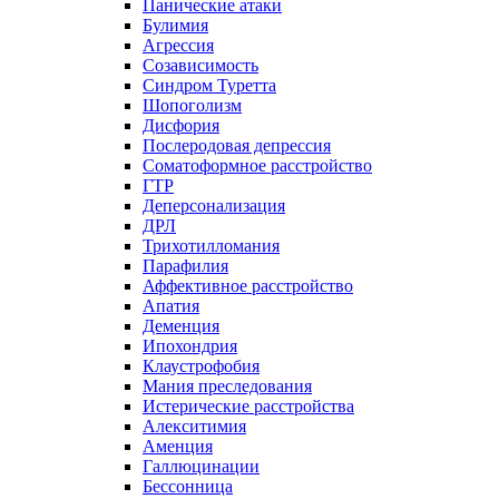
Панические атаки
Булимия
Агрессия
Созависимость
Синдром Туретта
Шопоголизм
Дисфория
Послеродовая депрессия
Соматоформное расстройство
ГТР
Деперсонализация
ДРЛ
Трихотилломания
Парафилия
Аффективное расстройство
Апатия
Деменция
Ипохондрия
Клаустрофобия
Мания преследования
Истерические расстройства
Алекситимия
Аменция
Галлюцинации
Бессонница