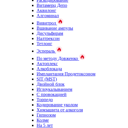
Раскодирование
Витамерц Депо
Аквилонг
Алгоминал
Вивитрол
Вшивание ампулы
Дисульфирам
Налтрексон
Тетлонг
Эспераль
По методу Довженко
Актоплекс
Алкоблокада
Имплантация Продетоксоном
SIT (MST)
Двойной блок
Иглоукалыванием
С провокацией
Торпедо
Кодирование уколом
Химзащита от алкоголя
Гипнозом
Колме
На 5 лет