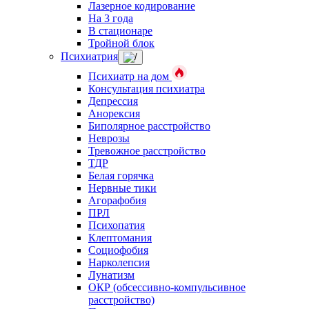
Лазерное кодирование
На 3 года
В стационаре
Тройной блок
Психиатрия
Психиатр на дом
Консультация психиатра
Депрессия
Анорексия
Биполярное расстройство
Неврозы
Тревожное расстройство
ТДР
Белая горячка
Нервные тики
Агорафобия
ПРЛ
Психопатия
Клептомания
Социофобия
Нарколепсия
Лунатизм
ОКР (обсессивно-компульсивное
расстройство)