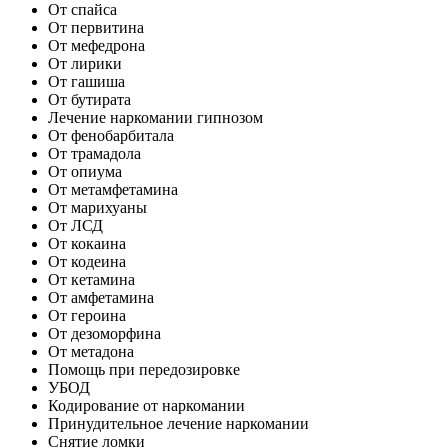
От спайса
От первитина
От мефедрона
От лирики
От гашиша
От бутирата
Лечение наркомании гипнозом
От фенобарбитала
От трамадола
От опиума
От метамфетамина
От марихуаны
От ЛСД
От кокаина
От кодеина
От кетамина
От амфетамина
От героина
От дезоморфина
От метадона
Помощь при передозировке
УБОД
Кодирование от наркомании
Принудительное лечение наркомании
Снятие ломки