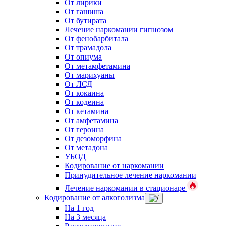
От лирики
От гашиша
От бутирата
Лечение наркомании гипнозом
От фенобарбитала
От трамадола
От опиума
От метамфетамина
От марихуаны
От ЛСД
От кокаина
От кодеина
От кетамина
От амфетамина
От героина
От дезоморфина
От метадона
УБОД
Кодирование от наркомании
Принудительное лечение наркомании
Лечение наркомании в стационаре
Кодирование от алкоголизма
На 1 год
На 3 месяца