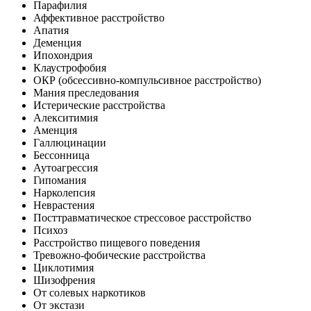
Парафилия
Аффективное расстройство
Апатия
Деменция
Ипохондрия
Клаустрофобия
ОКР (обсессивно-компульсивное расстройство)
Мания преследования
Истерические расстройства
Алекситимия
Аменция
Галлюцинации
Бессонница
Аутоагрессия
Гипомания
Нарколепсия
Неврастения
Посттравматическое стрессовое расстройство
Психоз
Расстройство пищевого поведения
Тревожно-фобические расстройства
Циклотимия
Шизофрения
От солевых наркотиков
От экстази