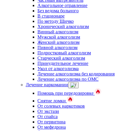
Частный вытрезвитель
Алкогольное отравление
Без ведома больного
В стационаре
По методу Шичко
Хронический алкоголизм
Винный алкоголизм
Мужской алкоголизм
Женский алкоголизм
Пивной алкоголизм
Подростковый алкоголизм
Старческий алкоголизм
Принудительное лечение
Укол от алкоголизма
Лечение алкоголизма без кодирования
Лечение алкоголизма по ОМС
Лечение наркомании
Помощь при передозировке
Снятие ломки
От солевых наркотиков
От экстази
От спайса
От первитина
От мефедрона