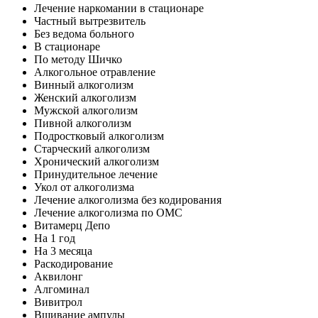
Лечение наркомании в стационаре
Частный вытрезвитель
Без ведома больного
В стационаре
По методу Шичко
Алкогольное отравление
Винный алкоголизм
Женский алкоголизм
Мужской алкоголизм
Пивной алкоголизм
Подростковый алкоголизм
Старческий алкоголизм
Хронический алкоголизм
Принудительное лечение
Укол от алкоголизма
Лечение алкоголизма без кодирования
Лечение алкоголизма по ОМС
Витамерц Депо
На 1 год
На 3 месяца
Раскодирование
Аквилонг
Алгоминал
Вивитрол
Вшивание ампулы