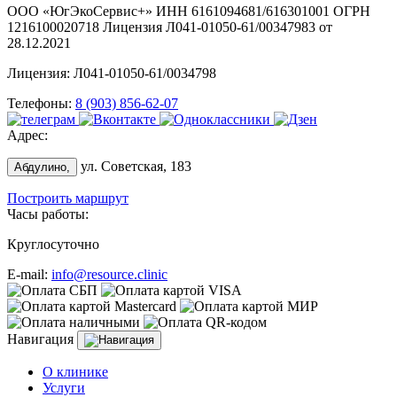
ООО «ЮгЭкоСервис+» ИНН 6161094681/616301001 ОГРН
1216100020718 Лицензия Л041-01050-61/00347983 от
28.12.2021
Лицензия: Л041-01050-61/0034798
Телефоны:
8 (903) 856-62-07
Адрес:
ул. Советская, 183
Абдулино,
Построить маршрут
Часы работы:
Круглосуточно
E-mail:
info@resource.clinic
Навигация
О клинике
Услуги