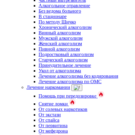
Частный вытрезвитель
Алкогольное отравление
Без ведома больного
В стационаре
По методу Шичко
Хронический алкоголизм
Винный алкоголизм
Мужской алкоголизм
Женский алкоголизм
Пивной алкоголизм
Подростковый алкоголизм
Старческий алкоголизм
Принудительное лечение
Укол от алкоголизма
Лечение алкоголизма без кодирования
Лечение алкоголизма по ОМС
Лечение наркомании
Помощь при передозировке
Снятие ломки
От солевых наркотиков
От экстази
От спайса
От первитина
От мефедрона