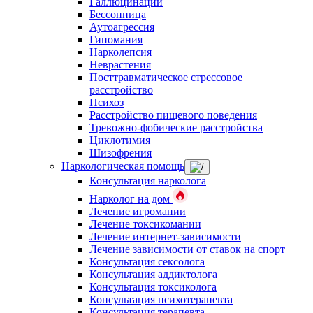
Галлюцинации
Бессонница
Аутоагрессия
Гипомания
Нарколепсия
Неврастения
Посттравматическое стрессовое
расстройство
Психоз
Расстройство пищевого поведения
Тревожно-фобические расстройства
Циклотимия
Шизофрения
Наркологическая помощь
Консультация нарколога
Нарколог на дом
Лечение игромании
Лечение токсикомании
Лечение интернет-зависимости
Лечение зависимости от ставок на спорт
Консультация сексолога
Консультация аддиктолога
Консультация токсиколога
Консультация психотерапевта
Консультация терапевта