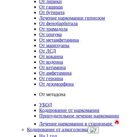
От лирики
От гашиша
От бутирата
Лечение наркомании гипнозом
От фенобарбитала
От трамадола
От опиума
От метамфетамина
От марихуаны
От ЛСД
От кокаина
От кодеина
От кетамина
От амфетамина
От героина
От дезоморфина
От метадона
УБОД
Кодирование от наркомании
Принудительное лечение наркомании
Лечение наркомании в стационаре
Кодирование от алкоголизма
На 1 год