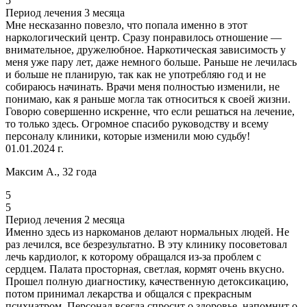
5
Период лечения 3 месяца
Мне несказанно повезло, что попала именно в этот
наркологический центр. Сразу понравилось отношение —
внимательное, дружелюбное. Наркотическая зависимость у
меня уже пару лет, даже немного больше. Раньше не лечилась
и больше не планирую, так как не употребляю год и не
собираюсь начинать. Врачи меня полностью изменили, не
понимаю, как я раньше могла так относиться к своей жизни.
Говорю совершенно искренне, что если решаться на лечение,
то только здесь. Огромное спасибо руководству и всему
персоналу клиники, которые изменили мою судьбу!
01.01.2024 г.
Максим А., 32 года
5
5
Период лечения 2 месяца
Именно здесь из наркоманов делают нормальных людей. Не
раз лечился, все безрезультатно. В эту клинику посоветовал
лечь кардиолог, к которому обращался из-за проблем с
сердцем. Палата просторная, светлая, кормят очень вкусно.
Прошел полную диагностику, качественную детоксикацию,
потом принимал лекарства и общался с прекрасным
психиатром. Персонал всегда спросит о здоровье, напомнит о