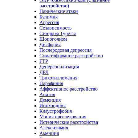
ОКР (обсессивно-компульсивное
расстройство)
Панические атаки
Булимия
Агрессия
Созависимость
Синдром Туретта
Шопоголизм
Дисфория
Послеродовая депрессия
Соматоформное расстройство
ГТР
Деперсонализация
ДРЛ
Трихотилломания
Парафилия
Аффективное расстройство
Апатия
Деменция
Ипохондрия
Клаустрофобия
Мания преследования
Истерические расстройства
Алекситимия
Аменция