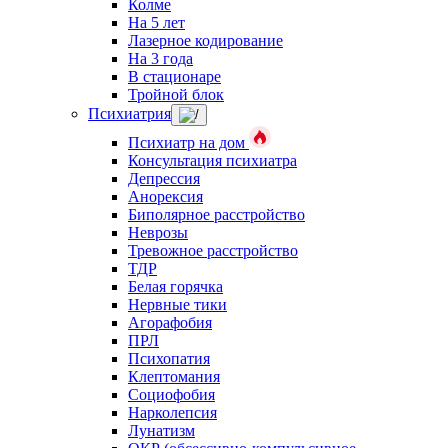
Колме
На 5 лет
Лазерное кодирование
На 3 года
В стационаре
Тройной блок
Психиатрия
Психиатр на дом
Консультация психиатра
Депрессия
Анорексия
Биполярное расстройство
Неврозы
Тревожное расстройство
ТДР
Белая горячка
Нервные тики
Агорафобия
ПРЛ
Психопатия
Клептомания
Социофобия
Нарколепсия
Лунатизм