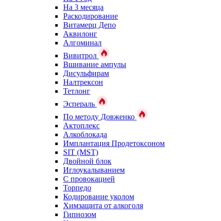
На 3 месяца
Раскодирование
Витамерц Депо
Аквилонг
Алгоминал
Вивитрол
Вшивание ампулы
Дисульфирам
Налтрексон
Тетлонг
Эспераль
По методу Довженко
Актоплекс
Алкоблокада
Имплантация Продетоксоном
SIT (MST)
Двойной блок
Иглоукалыванием
С провокацией
Торпедо
Кодирование уколом
Химзащита от алкоголя
Гипнозом