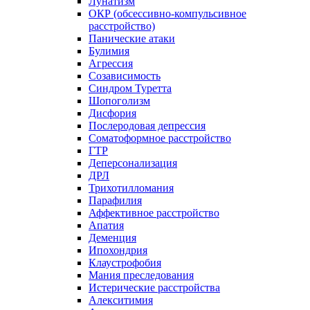
Лунатизм
ОКР (обсессивно-компульсивное
расстройство)
Панические атаки
Булимия
Агрессия
Созависимость
Синдром Туретта
Шопоголизм
Дисфория
Послеродовая депрессия
Соматоформное расстройство
ГТР
Деперсонализация
ДРЛ
Трихотилломания
Парафилия
Аффективное расстройство
Апатия
Деменция
Ипохондрия
Клаустрофобия
Мания преследования
Истерические расстройства
Алекситимия