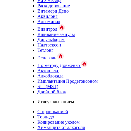
На 3 месяца
Раскодирование
Витамерц Депо
Аквилонг
Алгоминал
Вивитрол
Вшивание ампулы
Дисульфирам
Налтрексон
Тетлонг
Эспераль
По методу Довженко
Актоплекс
Алкоблокада
Имплантация Продетоксоном
SIT (MST)
Двойной блок
Иглоукалыванием
С провокацией
Торпедо
Кодирование уколом
Химзащита от алкоголя