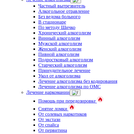
Частный вытрезвитель
Алкогольное отравление
Без ведома больного
В стационаре
По методу Шичко
Хронический алкоголизм
Винный алкоголизм
Мужской алкоголизм
Женский алкоголизм
Пивной алкоголизм
Подростковый алкоголизм
Старческий алкоголизм
Принудительное лечение
Укол от алкоголизма
Лечение алкоголизма без кодирования
Лечение алкоголизма по ОМС
Лечение наркомании
Помощь при передозировке
Снятие ломки
От солевых наркотиков
От экстази
От спайса
От первитина