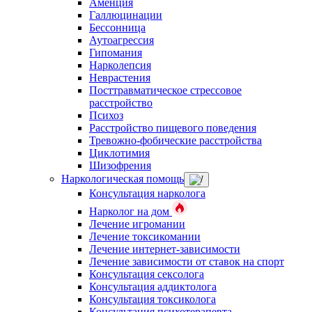
Аменция
Галлюцинации
Бессонница
Аутоагрессия
Гипомания
Нарколепсия
Неврастения
Посттравматическое стрессовое
расстройство
Психоз
Расстройство пищевого поведения
Тревожно-фобические расстройства
Циклотимия
Шизофрения
Наркологическая помощь
Консультация нарколога
Нарколог на дом
Лечение игромании
Лечение токсикомании
Лечение интернет-зависимости
Лечение зависимости от ставок на спорт
Консультация сексолога
Консультация аддиктолога
Консультация токсиколога
Консультация психотерапевта