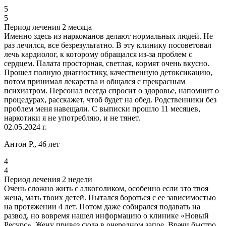
5
5
Период лечения 2 месяца
Именно здесь из наркоманов делают нормальных людей. Не
раз лечился, все безрезультатно. В эту клинику посоветовал
лечь кардиолог, к которому обращался из-за проблем с
сердцем. Палата просторная, светлая, кормят очень вкусно.
Прошел полную диагностику, качественную детоксикацию,
потом принимал лекарства и общался с прекрасным
психиатром. Персонал всегда спросит о здоровье, напомнит о
процедурах, расскажет, чтоб будет на обед. Родственники без
проблем меня навещали. С выписки прошло 11 месяцев,
наркотики я не употребляю, и не тянет.
02.05.2024 г.
Антон Р., 46 лет
4
4
Период лечения 2 недели
Очень сложно жить с алкоголиком, особенно если это твоя
жена, мать твоих детей. Пытался бороться с ее зависимостью
на протяжении 4 лет. Потом даже собирался подавать на
развод, но вовремя нашел информацию о клинике «Новый
Ресурс». Жену привез сюда в очередном запое. Врачи быстро