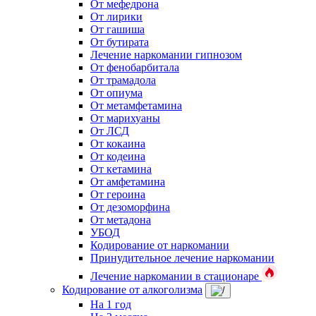
От мефедрона
От лирики
От гашиша
От бутирата
Лечение наркомании гипнозом
От фенобарбитала
От трамадола
От опиума
От метамфетамина
От марихуаны
От ЛСД
От кокаина
От кодеина
От кетамина
От амфетамина
От героина
От дезоморфина
От метадона
УБОД
Кодирование от наркомании
Принудительное лечение наркомании
Лечение наркомании в стационаре
Кодирование от алкоголизма
На 1 год