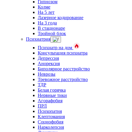
Гипнозом
Колме
На 5 лет
Лазерное кодирование
На 3 года
В стационаре
Тройной блок
Психиатрия
Психиатр на дом
Консультация психиатра
Депрессия
Анорексия
Биполярное расстройство
Неврозы
Тревожное расстройство
ТДР
Белая горячка
Нервные тики
Агорафобия
ПРЛ
Психопатия
Клептомания
Социофобия
Нарколепсия