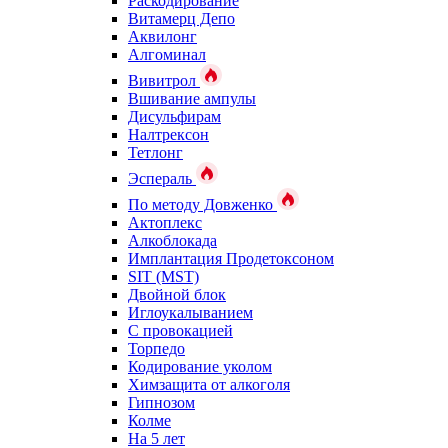
Раскодирование
Витамерц Депо
Аквилонг
Алгоминал
Вивитрол
Вшивание ампулы
Дисульфирам
Налтрексон
Тетлонг
Эспераль
По методу Довженко
Актоплекс
Алкоблокада
Имплантация Продетоксоном
SIT (MST)
Двойной блок
Иглоукалыванием
С провокацией
Торпедо
Кодирование уколом
Химзащита от алкоголя
Гипнозом
Колме
На 5 лет