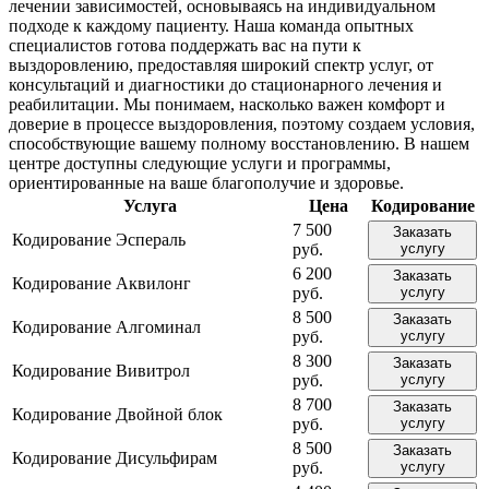
лечении зависимостей, основываясь на индивидуальном
подходе к каждому пациенту. Наша команда опытных
специалистов готова поддержать вас на пути к
выздоровлению, предоставляя широкий спектр услуг, от
консультаций и диагностики до стационарного лечения и
реабилитации. Мы понимаем, насколько важен комфорт и
доверие в процессе выздоровления, поэтому создаем условия,
способствующие вашему полному восстановлению. В нашем
центре доступны следующие услуги и программы,
ориентированные на ваше благополучие и здоровье.
Услуга
Цена
Кодирование
7 500
Заказать
Кодирование Эспераль
руб.
услугу
6 200
Заказать
Кодирование Аквилонг
руб.
услугу
8 500
Заказать
Кодирование Алгоминал
руб.
услугу
8 300
Заказать
Кодирование Вивитрол
руб.
услугу
8 700
Заказать
Кодирование Двойной блок
руб.
услугу
8 500
Заказать
Кодирование Дисульфирам
руб.
услугу