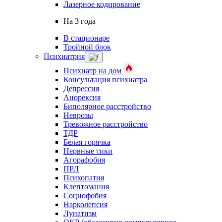
Лазерное кодирование
На 3 года
В стационаре
Тройной блок
Психиатрия
Психиатр на дом
Консультация психиатра
Депрессия
Анорексия
Биполярное расстройство
Неврозы
Тревожное расстройство
ТДР
Белая горячка
Нервные тики
Агорафобия
ПРЛ
Психопатия
Клептомания
Социофобия
Нарколепсия
Лунатизм