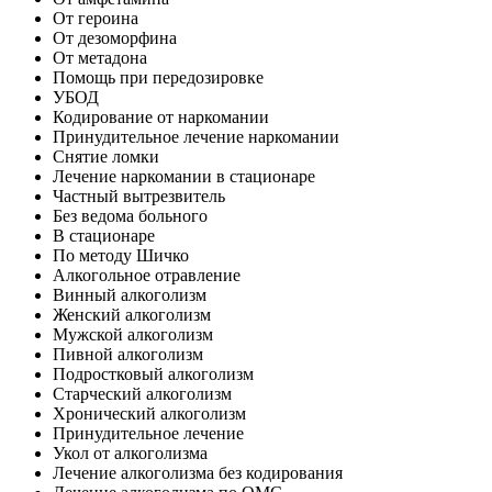
От героина
От дезоморфина
От метадона
Помощь при передозировке
УБОД
Кодирование от наркомании
Принудительное лечение наркомании
Снятие ломки
Лечение наркомании в стационаре
Частный вытрезвитель
Без ведома больного
В стационаре
По методу Шичко
Алкогольное отравление
Винный алкоголизм
Женский алкоголизм
Мужской алкоголизм
Пивной алкоголизм
Подростковый алкоголизм
Старческий алкоголизм
Хронический алкоголизм
Принудительное лечение
Укол от алкоголизма
Лечение алкоголизма без кодирования