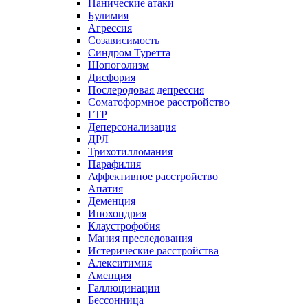
Панические атаки
Булимия
Агрессия
Созависимость
Синдром Туретта
Шопоголизм
Дисфория
Послеродовая депрессия
Соматоформное расстройство
ГТР
Деперсонализация
ДРЛ
Трихотилломания
Парафилия
Аффективное расстройство
Апатия
Деменция
Ипохондрия
Клаустрофобия
Мания преследования
Истерические расстройства
Алекситимия
Аменция
Галлюцинации
Бессонница