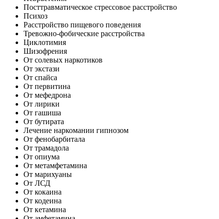
Посттравматическое стрессовое расстройство
Психоз
Расстройство пищевого поведения
Тревожно-фобические расстройства
Циклотимия
Шизофрения
От солевых наркотиков
От экстази
От спайса
От первитина
От мефедрона
От лирики
От гашиша
От бутирата
Лечение наркомании гипнозом
От фенобарбитала
От трамадола
От опиума
От метамфетамина
От марихуаны
От ЛСД
От кокаина
От кодеина
От кетамина
От амфетамина