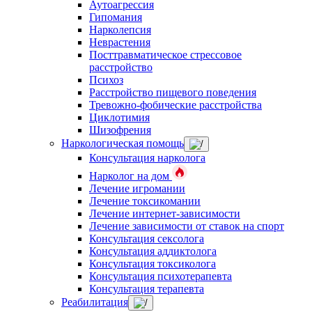
Аутоагрессия
Гипомания
Нарколепсия
Неврастения
Посттравматическое стрессовое
расстройство
Психоз
Расстройство пищевого поведения
Тревожно-фобические расстройства
Циклотимия
Шизофрения
Наркологическая помощь
Консультация нарколога
Нарколог на дом
Лечение игромании
Лечение токсикомании
Лечение интернет-зависимости
Лечение зависимости от ставок на спорт
Консультация сексолога
Консультация аддиктолога
Консультация токсиколога
Консультация психотерапевта
Консультация терапевта
Реабилитация