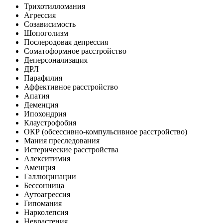
Трихотилломания
Агрессия
Созависимость
Шопоголизм
Послеродовая депрессия
Соматоформное расстройство
Деперсонализация
ДРЛ
Парафилия
Аффективное расстройство
Апатия
Деменция
Ипохондрия
Клаустрофобия
ОКР (обсессивно-компульсивное расстройство)
Мания преследования
Истерические расстройства
Алекситимия
Аменция
Галлюцинации
Бессонница
Аутоагрессия
Гипомания
Нарколепсия
Неврастения