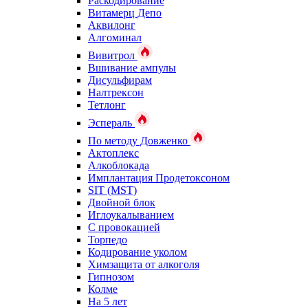
Раскодирование
Витамерц Депо
Аквилонг
Алгоминал
Вивитрол
Вшивание ампулы
Дисульфирам
Налтрексон
Тетлонг
Эспераль
По методу Довженко
Актоплекс
Алкоблокада
Имплантация Продетоксоном
SIT (MST)
Двойной блок
Иглоукалыванием
С провокацией
Торпедо
Кодирование уколом
Химзащита от алкоголя
Гипнозом
Колме
На 5 лет