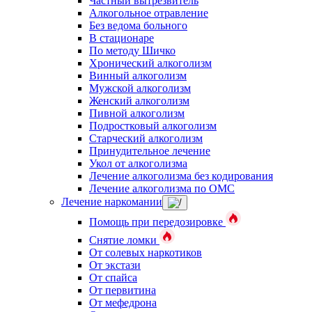
Частный вытрезвитель
Алкогольное отравление
Без ведома больного
В стационаре
По методу Шичко
Хронический алкоголизм
Винный алкоголизм
Мужской алкоголизм
Женский алкоголизм
Пивной алкоголизм
Подростковый алкоголизм
Старческий алкоголизм
Принудительное лечение
Укол от алкоголизма
Лечение алкоголизма без кодирования
Лечение алкоголизма по ОМС
Лечение наркомании
Помощь при передозировке
Снятие ломки
От солевых наркотиков
От экстази
От спайса
От первитина
От мефедрона