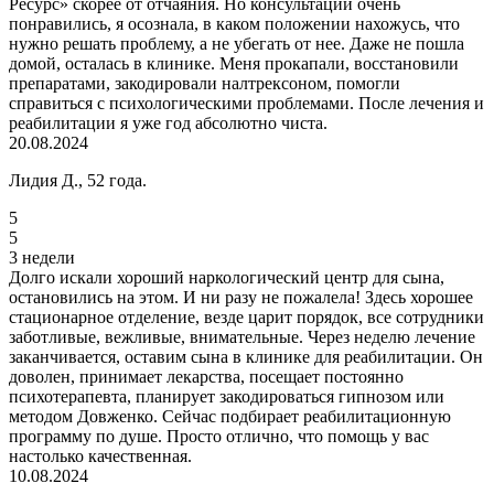
Ресурс» скорее от отчаяния. Но консультации очень
понравились, я осознала, в каком положении нахожусь, что
нужно решать проблему, а не убегать от нее. Даже не пошла
домой, осталась в клинике. Меня прокапали, восстановили
препаратами, закодировали налтрексоном, помогли
справиться с психологическими проблемами. После лечения и
реабилитации я уже год абсолютно чиста.
20.08.2024
Лидия Д., 52 года.
5
5
3 недели
Долго искали хороший наркологический центр для сына,
остановились на этом. И ни разу не пожалела! Здесь хорошее
стационарное отделение, везде царит порядок, все сотрудники
заботливые, вежливые, внимательные. Через неделю лечение
заканчивается, оставим сына в клинике для реабилитации. Он
доволен, принимает лекарства, посещает постоянно
психотерапевта, планирует закодироваться гипнозом или
методом Довженко. Сейчас подбирает реабилитационную
программу по душе. Просто отлично, что помощь у вас
настолько качественная.
10.08.2024