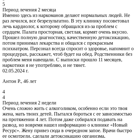
5
Период лечения 2 месяца
Именно здесь из наркоманов делают нормальных людей. Не
раз лечился, все безрезультатно. В эту клинику посоветовал
лечь кардиолог, к которому обращался из-за проблем с
сердцем. Палата просторная, светлая, кормят очень вкусно.
Прошел полную диагностику, качественную детоксикацию,
потом принимал лекарства и общался с прекрасным
психиатром. Персонал всегда спросит о здоровье, напомнит о
процедурах, расскажет, чтоб будет на обед. Родственники без
проблем меня навещали. С выписки прошло 11 месяцев,
наркотики я не употребляю, и не тянет.
02.05.2024 г.
Антон Р., 46 лет
4
4
Период лечения 2 недели
Очень сложно жить с алкоголиком, особенно если это твоя
жена, мать твоих детей. Пытался бороться с ее зависимостью
на протяжении 4 лет. Потом даже собирался подавать на
развод, но вовремя нашел информацию о клинике «Новый
Ресурс». Жену привез сюда в очередном запое. Врачи быстро
ее осмотрели, сделали детоксикацию организма,