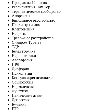
Программа 12 шагов
Реабилитация Day Top
Терапевтическое сообщество
Анорексия
Биполярное расстройство
Психиатр на дом
Клептомания
Неврозы
Тревожное расстройство
Синдром Туретта
ТДР
Белая горячка
Нервные тики
Агорафобия
ПРЛ
Дисфория
Психопатия
Консультация психиатра
Социофобия
Нарколепсия
Лунатизм
Панические атаки
Депрессия
Булимия
ГТР