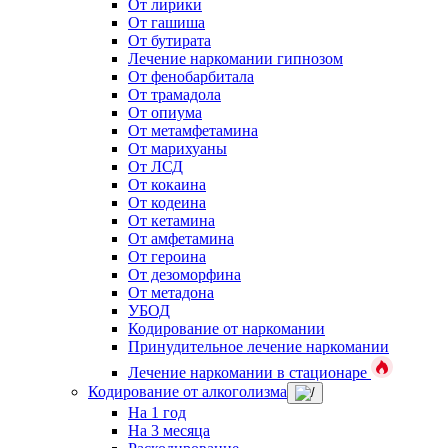
От лирики
От гашиша
От бутирата
Лечение наркомании гипнозом
От фенобарбитала
От трамадола
От опиума
От метамфетамина
От марихуаны
От ЛСД
От кокаина
От кодеина
От кетамина
От амфетамина
От героина
От дезоморфина
От метадона
УБОД
Кодирование от наркомании
Принудительное лечение наркомании
Лечение наркомании в стационаре
Кодирование от алкоголизма
На 1 год
На 3 месяца