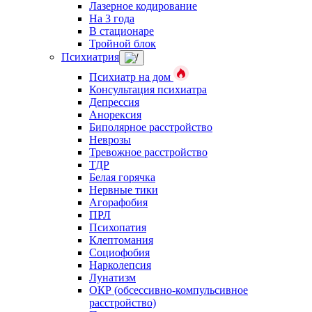
Лазерное кодирование
На 3 года
В стационаре
Тройной блок
Психиатрия
Психиатр на дом
Консультация психиатра
Депрессия
Анорексия
Биполярное расстройство
Неврозы
Тревожное расстройство
ТДР
Белая горячка
Нервные тики
Агорафобия
ПРЛ
Психопатия
Клептомания
Социофобия
Нарколепсия
Лунатизм
ОКР (обсессивно-компульсивное
расстройство)