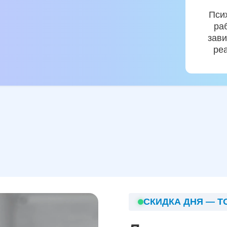
Пси
ра
зави
ре
СКИДКА ДНЯ — Т