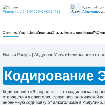
Адрес call-цен
Лицензия: Л041-01050-61/0034798
Абдулино,
ул.
О клинике
Услуги
Цены
Лицензии
Отзывы
Фотогалерея
Акции
FAQ
Кон
Вывод из запоя
Лечение алкоголизма
Новый Ресурс | Абдулино
Услуги
Кодирование от а
Лечение наркомании
Коды МКБ-10 в наркологии
Кодирование от алкоголизма
Кодирование 
Психиатрия
Наркологическая помощь
Кодирование «Эспераль» — это медицинская проц
Реабилитация
отвращения к алкоголю. Врачи наркологической к
Капельницы
анонимную кодировку от алкоголизма в Абдулино.