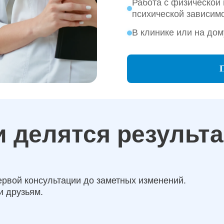
Работа с физической 
психической зависим
В клинике или на дом
 делятся результ
ервой консультации до заметных изменений.
и друзьям.