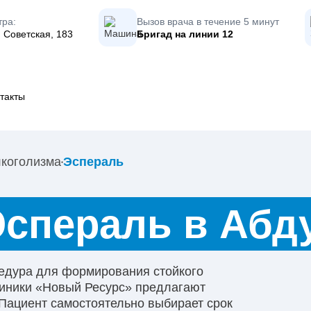
тра:
Вызов врача в течение 5 минут
 Советская, 183
Бригад на линии
12
такты
лкоголизма
Эспераль
Эспераль в Абд
едура для формирования стойкого
линики «Новый Ресурс» предлагают
 Пациент самостоятельно выбирает срок