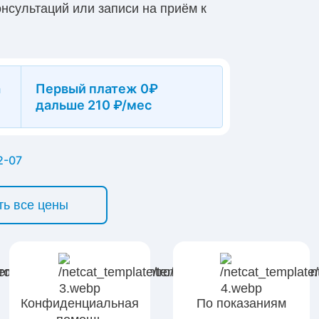
онсультаций или записи на приём к
клиники или звоните на круглосуточную
а
Первый платеж 0₽
дальше 210 ₽/мес
2-07
ть все цены
Конфиденциальная
По показаниям