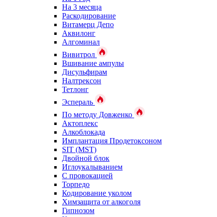
На 3 месяца
Раскодирование
Витамерц Депо
Аквилонг
Алгоминал
Вивитрол
Вшивание ампулы
Дисульфирам
Налтрексон
Тетлонг
Эспераль
По методу Довженко
Актоплекс
Алкоблокада
Имплантация Продетоксоном
SIT (MST)
Двойной блок
Иглоукалыванием
С провокацией
Торпедо
Кодирование уколом
Химзащита от алкоголя
Гипнозом