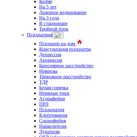
Колме
На 5 лет
Лазерное кодирование
На 3 года
В стационаре
Тройной блок
Психиатрия
Психиатр на дом
Консультация психиатра
Депрессия
Анорексия
Биполярное расстройство
Неврозы
Тревожное расстройство
ТДР
Белая горячка
Нервные тики
Агорафобия
ПРЛ
Психопатия
Клептомания
Социофобия
Нарколепсия
Лунатизм