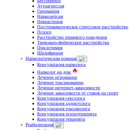
Бессонница
Аутоагрессия
Гипомания
Нарколепсия
Неврастения
Посттравматическое стрессовое расстройство
Психоз
Расстройство пищевого поведения
Тревожно-фобические расстройства
Циклотимия
Шизофрения
Наркологическая помощь
Консультация нарколога
Нарколог на дом
Лечение игромании
Лечение токсикомании
Лечение интернет-зависимости
Лечение зависимости от ставок на спорт
Консультация сексолога
Консультация аддиктолога
Консультация токсиколога
Консультация психотерапевта
Консультация терапевта
Реабилитация