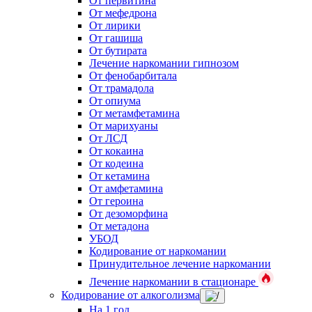
От первитина
От мефедрона
От лирики
От гашиша
От бутирата
Лечение наркомании гипнозом
От фенобарбитала
От трамадола
От опиума
От метамфетамина
От марихуаны
От ЛСД
От кокаина
От кодеина
От кетамина
От амфетамина
От героина
От дезоморфина
От метадона
УБОД
Кодирование от наркомании
Принудительное лечение наркомании
Лечение наркомании в стационаре
Кодирование от алкоголизма
На 1 год