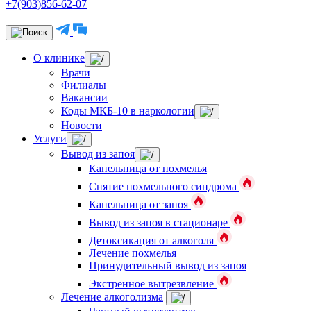
+7(903)856-62-07
О клинике
Врачи
Филиалы
Вакансии
Коды МКБ-10 в наркологии
Новости
Услуги
Вывод из запоя
Капельница от похмелья
Снятие похмельного синдрома
Капельница от запоя
Вывод из запоя в стационаре
Детоксикация от алкоголя
Лечение похмелья
Принудительный вывод из запоя
Экстренное вытрезвление
Лечение алкоголизма