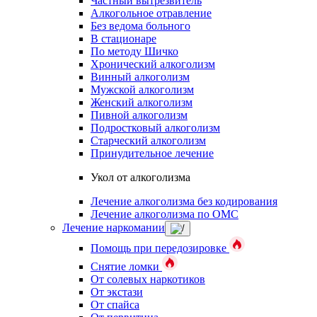
Частный вытрезвитель
Алкогольное отравление
Без ведома больного
В стационаре
По методу Шичко
Хронический алкоголизм
Винный алкоголизм
Мужской алкоголизм
Женский алкоголизм
Пивной алкоголизм
Подростковый алкоголизм
Старческий алкоголизм
Принудительное лечение
Укол от алкоголизма
Лечение алкоголизма без кодирования
Лечение алкоголизма по ОМС
Лечение наркомании
Помощь при передозировке
Снятие ломки
От солевых наркотиков
От экстази
От спайса