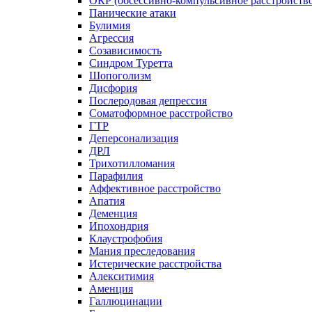
ОКР (обсессивно-компульсивное расстройств
Панические атаки
Булимия
Агрессия
Созависимость
Синдром Туретта
Шопоголизм
Дисфория
Послеродовая депрессия
Соматоформное расстройство
ГТР
Деперсонализация
ДРЛ
Трихотилломания
Парафилия
Аффективное расстройство
Апатия
Деменция
Ипохондрия
Клаустрофобия
Мания преследования
Истерические расстройства
Алекситимия
Аменция
Галлюцинации