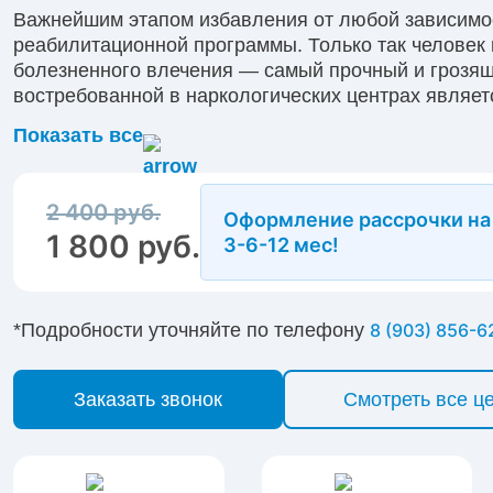
Важнейшим этапом избавления от любой зависимо
реабилитационной программы. Только так человек
болезненного влечения — самый прочный и грозящ
востребованной в наркологических центрах являет
Она адаптирована под мышление зависимого челов
Показать все
вызывает недоверия и отрицания. В клинике «Нов
помогла многим пациентам вернуться к полноценн
2 400 руб.
Оформление рассрочки на
1 800 руб.
3-6-12 мес!
*Подробности уточняйте по телефону
8 (903) 856-6
Заказать звонок
Смотреть все ц