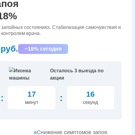
апоя
 18%
запойных состояниях. Стабилизация самочувствия и
 контролем врача.
 руб.
−18% сегодня
Осталось 3 выезда по
акции
17
15
:
:
минут
секунд
Снижение симптомов запоя