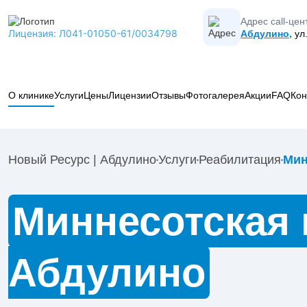
Адрес call-цен
Лицензия: Л041-01050-61/0034798
Абдулино,
ул.
О клинике
Услуги
Цены
Лицензии
Отзывы
Фотогалерея
Акции
FAQ
Кон
Вывод из запоя
Лечение алкоголизма
Новый Ресурс | Абдулино
Услуги
Реабилитация
Мин
Лечение наркомании
Коды МКБ-10 в наркологии
Кодирование от алкоголизма
Миннесотская 
Психиатрия
Наркологическая помощь
Абдулино
Реабилитация
Капельницы