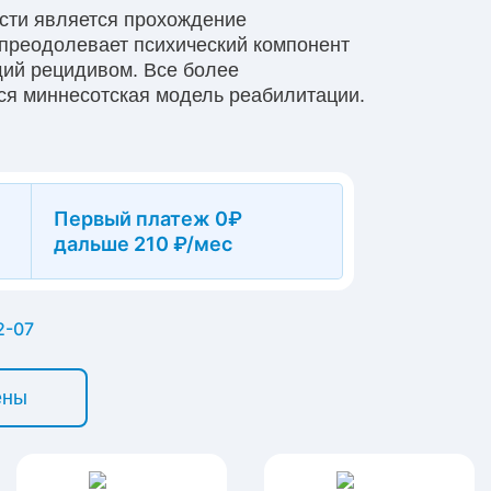
сти является прохождение
 преодолевает психический компонент
ий рецидивом. Все более
ся миннесотская модель реабилитации.
ека, интуитивно ему понятна, не
ый Ресурс» в Абдулино программа уже
ой здоровой жизни.
Первый платеж 0₽
дальше 210 ₽/мес
2-07
ены