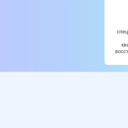
спец
кв
восс