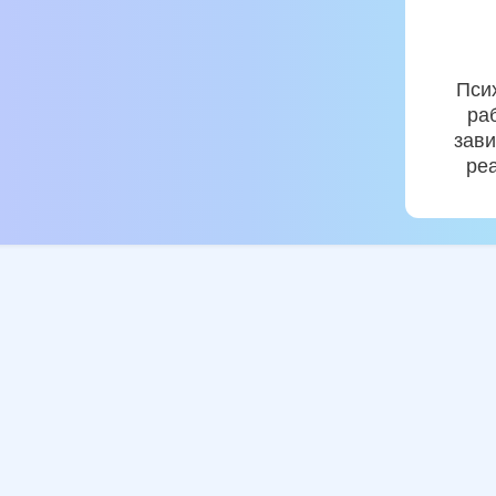
Пси
ра
зави
ре