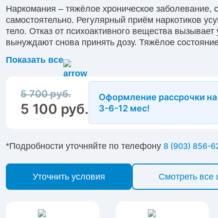
Наркомания – тяжёлое хроническое заболевание, 
самостоятельно. Регулярный приём наркотиков усуг
тело. Отказ от психоактивного вещества вызывает
вынуждают снова принять дозу. Тяжёлое состояние 
самоконтроля, нарушение критического мышления п
Показать все
болезнь, отказывается от помощи. В частной клин
принудительное лечение наркомании, а также при
психологическую интервенцию. Позвоните по кругл
5 700 руб.
Оформление рассрочки на
отказывается от лечения, мы расскажем, как помоч
5 100 руб.
3-6-12 мес!
*Подробности уточняйте по телефону
8 (903) 856-6
Уточнить условия
Смотреть все