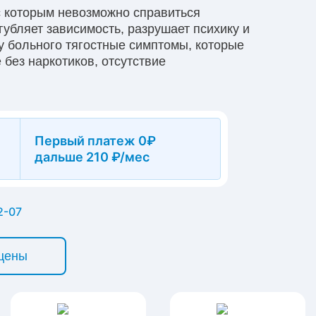
с которым невозможно справиться
убляет зависимость, разрушает психику и
 у больного тягостные симптомы, которые
без наркотиков, отсутствие
риводят к тому, что больной отрицает
ике «Новый ресурс» проводят
меняют альтернативные методы –
осуточному телефону, если ваш близкий
Первый платеж 0₽
ь:
+7(863)308-15-39
дальше 210 ₽/мес
2-07
 цены