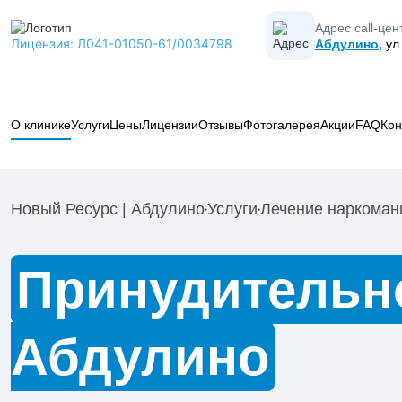
Адрес call-цен
Лицензия: Л041-01050-61/0034798
Абдулино,
ул.
О клинике
Услуги
Цены
Лицензии
Отзывы
Фотогалерея
Акции
FAQ
Кон
Вывод из запоя
Лечение алкоголизма
Новый Ресурс | Абдулино
Услуги
Лечение наркоман
Лечение наркомании
Коды МКБ-10 в наркологии
Кодирование от алкоголизма
Принудительно
Психиатрия
Наркологическая помощь
Абдулино
Реабилитация
Капельницы