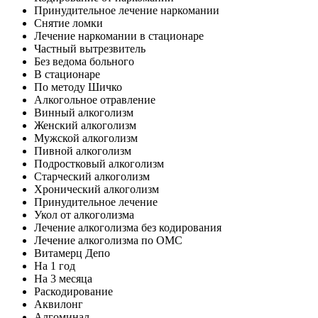
Принудительное лечение наркомании
Снятие ломки
Лечение наркомании в стационаре
Частный вытрезвитель
Без ведома больного
В стационаре
По методу Шичко
Алкогольное отравление
Винный алкоголизм
Женский алкоголизм
Мужской алкоголизм
Пивной алкоголизм
Подростковый алкоголизм
Старческий алкоголизм
Хронический алкоголизм
Принудительное лечение
Укол от алкоголизма
Лечение алкоголизма без кодирования
Лечение алкоголизма по ОМС
Витамерц Депо
На 1 год
На 3 месяца
Раскодирование
Аквилонг
Алгоминал