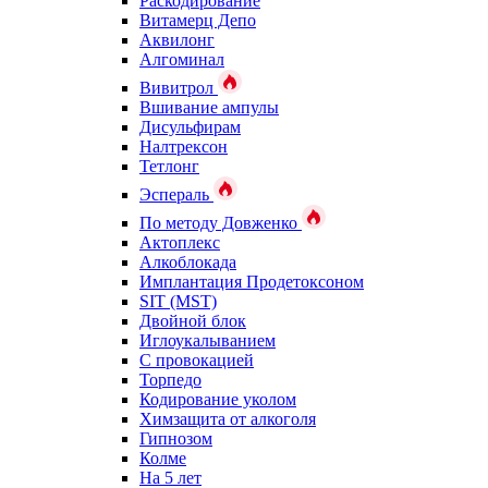
Раскодирование
Витамерц Депо
Аквилонг
Алгоминал
Вивитрол
Вшивание ампулы
Дисульфирам
Налтрексон
Тетлонг
Эспераль
По методу Довженко
Актоплекс
Алкоблокада
Имплантация Продетоксоном
SIT (MST)
Двойной блок
Иглоукалыванием
С провокацией
Торпедо
Кодирование уколом
Химзащита от алкоголя
Гипнозом
Колме
На 5 лет