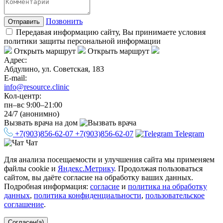
Позвонить
Отправить
Передавая информацию сайту, Вы принимаете условия
политики защиты персональной информации
Открыть маршрут
Открыть маршрут
Адрес:
Абдулино, ул. Советская, 183
E-mail:
info@resource.clinic
Кол-центр:
пн–вс 9:00–21:00
24/7 (анонимно)
Вызвать врача
на дом
+7(903)856-62-07
+7(903)856-62-07
Telegram
Чат
Для анализа посещаемости и улучшения сайта мы применяем
файлы cookie и
Яндекс.Метрику
. Продолжая пользоваться
сайтом, вы даёте согласие на обработку ваших данных.
Подробная информация:
согласие
и
политика на обработку
данных
,
политика конфиденциальности
,
пользовательское
соглашение
.
Согласен(а)