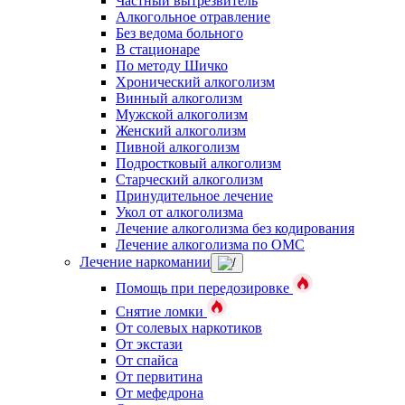
Частный вытрезвитель
Алкогольное отравление
Без ведома больного
В стационаре
По методу Шичко
Хронический алкоголизм
Винный алкоголизм
Мужской алкоголизм
Женский алкоголизм
Пивной алкоголизм
Подростковый алкоголизм
Старческий алкоголизм
Принудительное лечение
Укол от алкоголизма
Лечение алкоголизма без кодирования
Лечение алкоголизма по ОМС
Лечение наркомании
Помощь при передозировке
Снятие ломки
От солевых наркотиков
От экстази
От спайса
От первитина
От мефедрона