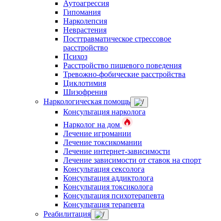
Аутоагрессия
Гипомания
Нарколепсия
Неврастения
Посттравматическое стрессовое
расстройство
Психоз
Расстройство пищевого поведения
Тревожно-фобические расстройства
Циклотимия
Шизофрения
Наркологическая помощь
Консультация нарколога
Нарколог на дом
Лечение игромании
Лечение токсикомании
Лечение интернет-зависимости
Лечение зависимости от ставок на спорт
Консультация сексолога
Консультация аддиктолога
Консультация токсиколога
Консультация психотерапевта
Консультация терапевта
Реабилитация