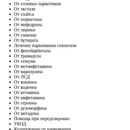
От солевых наркотиков
От экстази
От спайса
От первитина
От мефедрона
От лирики
От гашиша
От бутирата
Лечение наркомании гипнозом
От фенобарбитала
От трамадола
От опиума
От метамфетамина
От марихуаны
От ЛСД
От кокаина
От кодеина
От кетамина
От амфетамина
От героина
От дезоморфина
От метадона
Помощь при передозировке
УБОД
Кодирование от наркомании