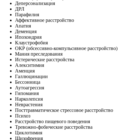
Деперсонализация
ДРЛ
Парафилия
Аффективное расстройство
Апатия
Деменция
Ипохондрия
Клаустрофобия
ОКР (обсессивно-компульсивное расстройство)
Мания преследования
Истерические расстройства
Алекситимия
Аменция
Галлюцинации
Бессонница
Аутоагрессия
Гипомания
Нарколепсия
Неврастения
Посттравматическое стрессовое расстройство
Психоз
Расстройство пищевого поведения
Тревожно-фобические расстройства
Циклотимия
Шизофрения