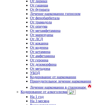
От лирики
От гашиша
От бутирата
Лечение наркомании гипнозом
От фенобарбитала
От трамадола
От опиума
От метамфетамина
От марихуаны
От ЛСД
От кокаина
От кодеина
От кетамина
От амфетамина
От героина
От дезоморфина
От метадона
УБОД
Кодирование от наркомании
Принудительное лечение наркомании
Лечение наркомании в стационаре
Кодирование от алкоголизма
На 1 год
На 3 месяца