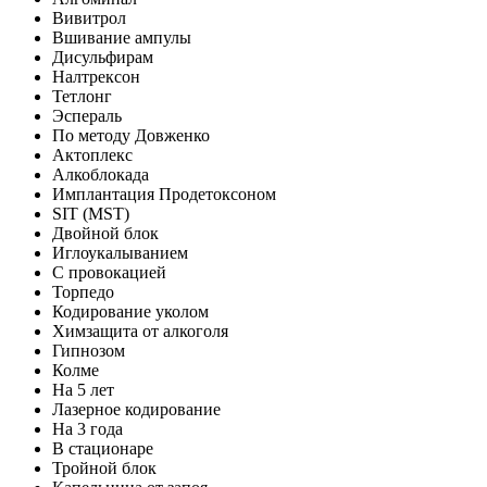
Вивитрол
Вшивание ампулы
Дисульфирам
Налтрексон
Тетлонг
Эспераль
По методу Довженко
Актоплекс
Алкоблокада
Имплантация Продетоксоном
SIT (MST)
Двойной блок
Иглоукалыванием
С провокацией
Торпедо
Кодирование уколом
Химзащита от алкоголя
Гипнозом
Колме
На 5 лет
Лазерное кодирование
На 3 года
В стационаре
Тройной блок