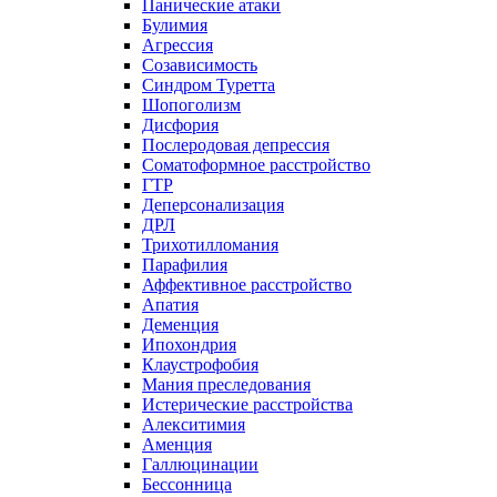
Панические атаки
Булимия
Агрессия
Созависимость
Синдром Туретта
Шопоголизм
Дисфория
Послеродовая депрессия
Соматоформное расстройство
ГТР
Деперсонализация
ДРЛ
Трихотилломания
Парафилия
Аффективное расстройство
Апатия
Деменция
Ипохондрия
Клаустрофобия
Мания преследования
Истерические расстройства
Алекситимия
Аменция
Галлюцинации
Бессонница