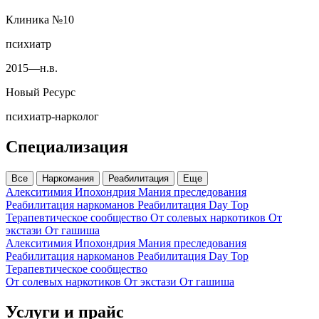
Клиника №10
психиатр
2015—н.в.
Новый Ресурс
психиатр‑нарколог
Специализация
Все
Наркомания
Реабилитация
Еще
Алекситимия
Ипохондрия
Мания преследования
Реабилитация наркоманов
Реабилитация Day Top
Терапевтическое сообщество
От солевых наркотиков
От
экстази
От гашиша
Алекситимия
Ипохондрия
Мания преследования
Реабилитация наркоманов
Реабилитация Day Top
Терапевтическое сообщество
От солевых наркотиков
От экстази
От гашиша
Услуги и прайс