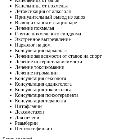
Капельница от запоя
Капельница от похмелья
Детоксикация от алкоголя
Принудительный вывод из запоя
Вывод из запоя в стационаре
Лечение похмелья
Снятие похмельного синдрома
Экстренное вытрезвление
Нарколог на дом
Консультация нарколога
Лечение зависимости от ставок на спорт
Лечение интернет-зависимости
Лечение токсикомании
Лечение игромании
Консультация сексолога
Консультация аддиктолога
Консультация токсиколога
Консультация психотерапевта
Консультация терапевта
Цитофлавин
Дексаметазон
Для печени
Реамберин
Пентоксифиллин