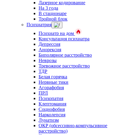
Лазерное кодирование
На 3 года
В стационаре
Тройной блок
Психиатрия
Психиатр на дом
Консультация психиатра
Депрессия
Анорексия
Биполярное расстройство
Неврозы
Тревожное расстройство
ТДР
Белая горячка
Нервные тики
Агорафобия
ПРЛ
Психопатия
Клептомания
Социофобия
Нарколепсия
Лунатизм
ОКР (обсессивно-компульсивное
расстройство)