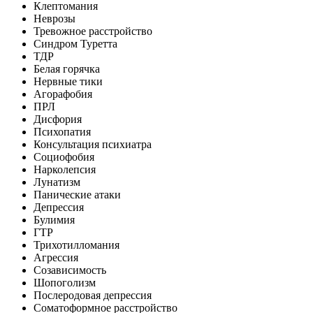
Клептомания
Неврозы
Тревожное расстройство
Синдром Туретта
ТДР
Белая горячка
Нервные тики
Агорафобия
ПРЛ
Дисфория
Психопатия
Консультация психиатра
Социофобия
Нарколепсия
Лунатизм
Панические атаки
Депрессия
Булимия
ГТР
Трихотилломания
Агрессия
Созависимость
Шопоголизм
Послеродовая депрессия
Соматоформное расстройство