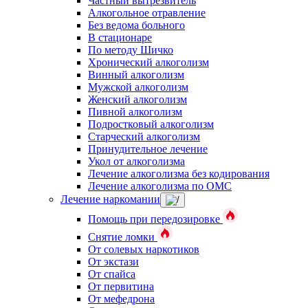
Частный вытрезвитель
Алкогольное отравление
Без ведома больного
В стационаре
По методу Шичко
Хронический алкоголизм
Винный алкоголизм
Мужской алкоголизм
Женский алкоголизм
Пивной алкоголизм
Подростковый алкоголизм
Старческий алкоголизм
Принудительное лечение
Укол от алкоголизма
Лечение алкоголизма без кодирования
Лечение алкоголизма по ОМС
Лечение наркомании
Помощь при передозировке
Снятие ломки
От солевых наркотиков
От экстази
От спайса
От первитина
От мефедрона