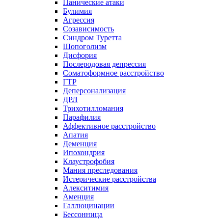
Панические атаки
Булимия
Агрессия
Созависимость
Синдром Туретта
Шопоголизм
Дисфория
Послеродовая депрессия
Соматоформное расстройство
ГТР
Деперсонализация
ДРЛ
Трихотилломания
Парафилия
Аффективное расстройство
Апатия
Деменция
Ипохондрия
Клаустрофобия
Мания преследования
Истерические расстройства
Алекситимия
Аменция
Галлюцинации
Бессонница