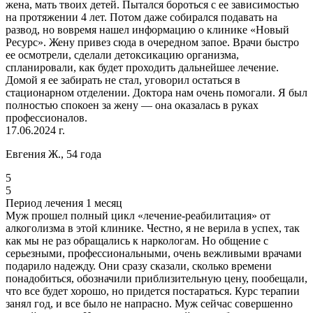
жена, мать твоих детей. Пытался бороться с ее зависимостью
на протяжении 4 лет. Потом даже собирался подавать на
развод, но вовремя нашел информацию о клинике «Новый
Ресурс». Жену привез сюда в очередном запое. Врачи быстро
ее осмотрели, сделали детоксикацию организма,
спланировали, как будет проходить дальнейшее лечение.
Домой я ее забирать не стал, уговорил остаться в
стационарном отделении. Доктора нам очень помогали. Я был
полностью спокоен за жену — она оказалась в руках
профессионалов.
17.06.2024 г.
Евгения Ж., 54 года
5
5
Период лечения 1 месяц
Муж прошел полный цикл «лечение-реабилитация» от
алкоголизма в этой клинике. Честно, я не верила в успех, так
как мы не раз обращались к наркологам. Но общение с
серьезными, профессиональными, очень вежливыми врачами
подарило надежду. Они сразу сказали, сколько времени
понадобиться, обозначили приблизительную цену, пообещали,
что все будет хорошо, но придется постараться. Курс терапии
занял год, и все было не напрасно. Муж сейчас совершенно