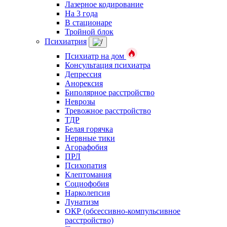
Лазерное кодирование
На 3 года
В стационаре
Тройной блок
Психиатрия
Психиатр на дом
Консультация психиатра
Депрессия
Анорексия
Биполярное расстройство
Неврозы
Тревожное расстройство
ТДР
Белая горячка
Нервные тики
Агорафобия
ПРЛ
Психопатия
Клептомания
Социофобия
Нарколепсия
Лунатизм
ОКР (обсессивно-компульсивное
расстройство)