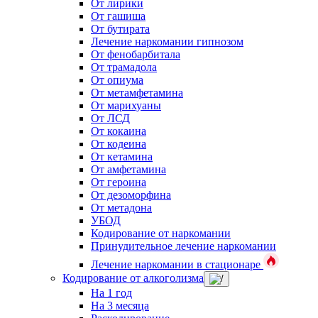
От лирики
От гашиша
От бутирата
Лечение наркомании гипнозом
От фенобарбитала
От трамадола
От опиума
От метамфетамина
От марихуаны
От ЛСД
От кокаина
От кодеина
От кетамина
От амфетамина
От героина
От дезоморфина
От метадона
УБОД
Кодирование от наркомании
Принудительное лечение наркомании
Лечение наркомании в стационаре
Кодирование от алкоголизма
На 1 год
На 3 месяца