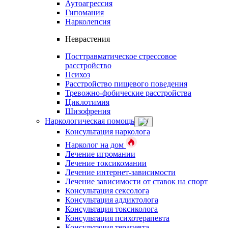
Аутоагрессия
Гипомания
Нарколепсия
Неврастения
Посттравматическое стрессовое
расстройство
Психоз
Расстройство пищевого поведения
Тревожно-фобические расстройства
Циклотимия
Шизофрения
Наркологическая помощь
Консультация нарколога
Нарколог на дом
Лечение игромании
Лечение токсикомании
Лечение интернет-зависимости
Лечение зависимости от ставок на спорт
Консультация сексолога
Консультация аддиктолога
Консультация токсиколога
Консультация психотерапевта
Консультация терапевта