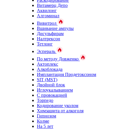
Раскодирование
Витамерц Депо
Аквилонг
Алгоминал
Вивитрол
Вшивание ампулы
Дисульфирам
Налтрексон
Тетлонг
Эспераль
По методу Довженко
Актоплекс
Алкоблокада
Имплантация Продетоксоном
SIT (MST)
Двойной блок
Иглоукалыванием
С провокацией
Торпедо
Кодирование уколом
Химзащита от алкоголя
Гипнозом
Колме
На 5 лет