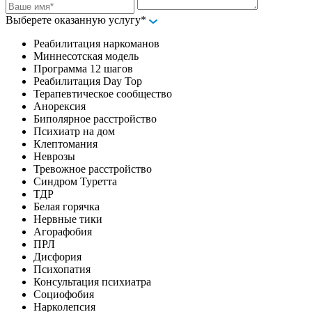
Выберете оказанную услугу*
Реабилитация наркоманов
Миннесотская модель
Программа 12 шагов
Реабилитация Day Top
Терапевтическое сообщество
Анорексия
Биполярное расстройство
Психиатр на дом
Клептомания
Неврозы
Тревожное расстройство
Синдром Туретта
ТДР
Белая горячка
Нервные тики
Агорафобия
ПРЛ
Дисфория
Психопатия
Консультация психиатра
Социофобия
Нарколепсия