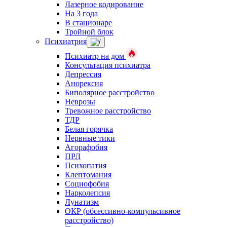
Лазерное кодирование
На 3 года
В стационаре
Тройной блок
Психиатрия
Психиатр на дом
Консультация психиатра
Депрессия
Анорексия
Биполярное расстройство
Неврозы
Тревожное расстройство
ТДР
Белая горячка
Нервные тики
Агорафобия
ПРЛ
Психопатия
Клептомания
Социофобия
Нарколепсия
Лунатизм
ОКР (обсессивно-компульсивное
расстройство)