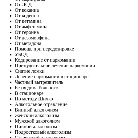
От ЛСД
От кокаина
От кодеина
От кетамина
От амфетамина
От героина
От дезоморфина
От метадона
Помощь при передозировке
УБОД
Кодирование от наркомании
Принудительное лечение наркомании
Снятие ломки
Лечение наркомании в стационаре
Частный вытрезвитель
Без ведома больного
В стационаре
По методу Шичко
Алкогольное отравление
Винный алкоголизм
Женский алкоголизм
Мужской алкоголизм
Пивной алкоголизм
Подростковый алкоголизм
Старческий алкоголизм