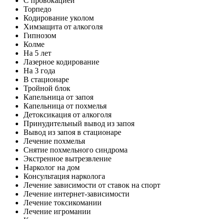
С провокацией
Торпедо
Кодирование уколом
Химзащита от алкоголя
Гипнозом
Колме
На 5 лет
Лазерное кодирование
На 3 года
В стационаре
Тройной блок
Капельница от запоя
Капельница от похмелья
Детоксикация от алкоголя
Принудительный вывод из запоя
Вывод из запоя в стационаре
Лечение похмелья
Снятие похмельного синдрома
Экстренное вытрезвление
Нарколог на дом
Консультация нарколога
Лечение зависимости от ставок на спорт
Лечение интернет-зависимости
Лечение токсикомании
Лечение игромании