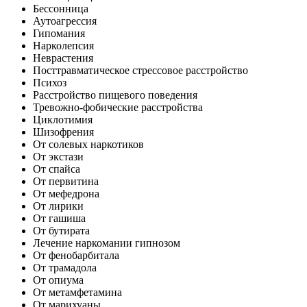
Бессонница
Аутоагрессия
Гипомания
Нарколепсия
Неврастения
Посттравматическое стрессовое расстройство
Психоз
Расстройство пищевого поведения
Тревожно-фобические расстройства
Циклотимия
Шизофрения
От солевых наркотиков
От экстази
От спайса
От первитина
От мефедрона
От лирики
От гашиша
От бутирата
Лечение наркомании гипнозом
От фенобарбитала
От трамадола
От опиума
От метамфетамина
От марихуаны