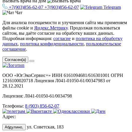
Вызвать врача
на дом
+7(903)856-62-07
+7(903)856-62-07
Telegram
Чат
Для анализа посещаемости и улучшения сайта мы применяем
файлы cookie и
Яндекс.Метрику
. Продолжая пользоваться
сайтом, вы даёте согласие на обработку ваших данных.
Подробная информация:
согласие
и
политика на обработку
данных
,
политика конфиденциальности
,
пользовательское
соглашение
.
Согласен(а)
ООО «ЮгЭкоСервис+» ИНН 6161094681/616301001 ОГРН
1216100020718 Лицензия Л041-01050-61/00347983 от
28.12.2021
Лицензия: Л041-01050-61/0034798
Телефоны:
8 (903) 856-62-07
Адрес:
ул. Советская, 183
Абдулино,