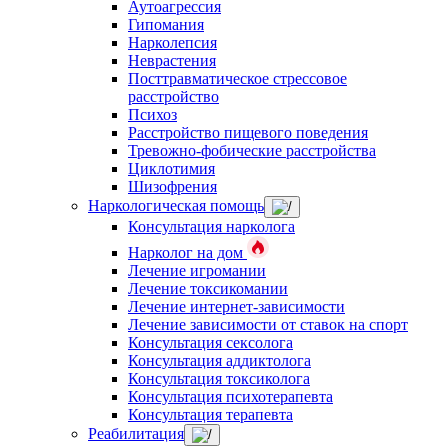
Аутоагрессия
Гипомания
Нарколепсия
Неврастения
Посттравматическое стрессовое
расстройство
Психоз
Расстройство пищевого поведения
Тревожно-фобические расстройства
Циклотимия
Шизофрения
Наркологическая помощь
Консультация нарколога
Нарколог на дом
Лечение игромании
Лечение токсикомании
Лечение интернет-зависимости
Лечение зависимости от ставок на спорт
Консультация сексолога
Консультация аддиктолога
Консультация токсиколога
Консультация психотерапевта
Консультация терапевта
Реабилитация