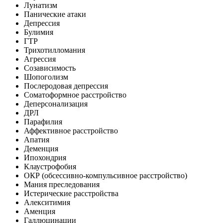
Лунатизм
Панические атаки
Депрессия
Булимия
ГТР
Трихотилломания
Агрессия
Созависимость
Шопоголизм
Послеродовая депрессия
Соматоформное расстройство
Деперсонализация
ДРЛ
Парафилия
Аффективное расстройство
Апатия
Деменция
Ипохондрия
Клаустрофобия
ОКР (обсессивно-компульсивное расстройство)
Мания преследования
Истерические расстройства
Алекситимия
Аменция
Галлюцинации