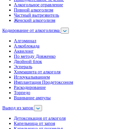
Алкогольное отравление
Пивной алкоголизм
Частный вытрезвитель
Женский алкоголизм
Кодирование от алкоголизма
Алгоминал
Алкоблокада
Аквилонг
По методу Довженко
Двойной блок
Эспераль
Химзащита от алкоголя
Иглоукалыванием
Имплантация Продетоксоном
Раскодирование
Торпедо
Вшивание ампулы
Вывод из запоя
Детоксикация от алкоголя
Капельница от запоя
Капельница от похмелья