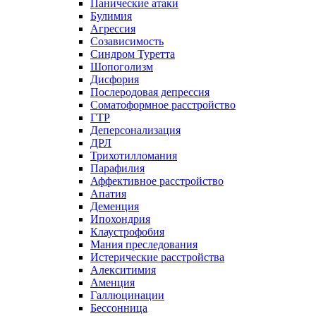
Панические атаки
Булимия
Агрессия
Созависимость
Синдром Туретта
Шопоголизм
Дисфория
Послеродовая депрессия
Соматоформное расстройство
ГТР
Деперсонализация
ДРЛ
Трихотилломания
Парафилия
Аффективное расстройство
Апатия
Деменция
Ипохондрия
Клаустрофобия
Мания преследования
Истерические расстройства
Алекситимия
Аменция
Галлюцинации
Бессонница