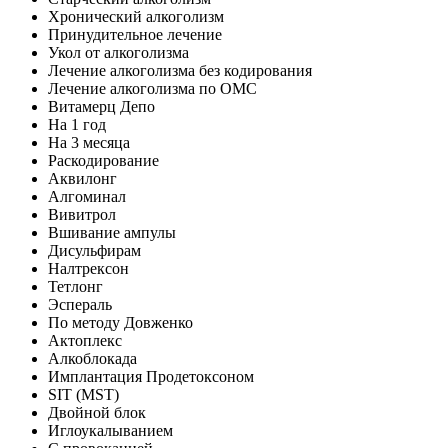
Хронический алкоголизм
Принудительное лечение
Укол от алкоголизма
Лечение алкоголизма без кодирования
Лечение алкоголизма по ОМС
Витамерц Депо
На 1 год
На 3 месяца
Раскодирование
Аквилонг
Алгоминал
Вивитрол
Вшивание ампулы
Дисульфирам
Налтрексон
Тетлонг
Эспераль
По методу Довженко
Актоплекс
Алкоблокада
Имплантация Продетоксоном
SIT (MST)
Двойной блок
Иглоукалыванием