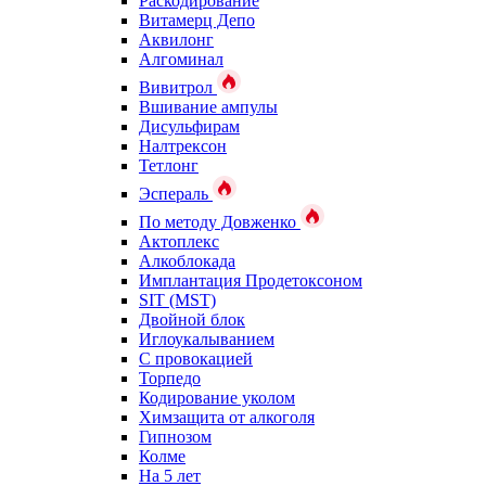
Раскодирование
Витамерц Депо
Аквилонг
Алгоминал
Вивитрол
Вшивание ампулы
Дисульфирам
Налтрексон
Тетлонг
Эспераль
По методу Довженко
Актоплекс
Алкоблокада
Имплантация Продетоксоном
SIT (MST)
Двойной блок
Иглоукалыванием
С провокацией
Торпедо
Кодирование уколом
Химзащита от алкоголя
Гипнозом
Колме
На 5 лет