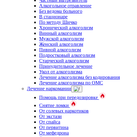
Частный вытрезвитель
Алкогольное отравление
Без ведома больного
В стационаре
По методу Шичко
Хронический алкоголизм
Винный алкоголизм
Мужской алкоголизм
Женский алкоголизм
Пивной алкоголизм
Подростковый алкоголизм
Старческий алкоголизм
Принудительное лечение
Укол от алкоголизма
Лечение алкоголизма без кодирования
Лечение алкоголизма по ОМС
Лечение наркомании
Помощь при передозировке
Снятие ломки
От солевых наркотиков
От экстази
От спайса
От первитина
От мефедрона