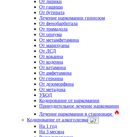
От лирики
От гашиша
От бутирата
Лечение наркомании гипнозом
От фенобарбитала
От трамадола
От опиума
От метамфетамина
От марихуаны
От ЛСД
От кокаина
От кодеина
От кетамина
От амфетамина
От героина
От дезоморфина
От метадона
УБОД
Кодирование от наркомании
Принудительное лечение наркомании
Лечение наркомании в стационаре
Кодирование от алкоголизма
На 1 год
На 3 месяца