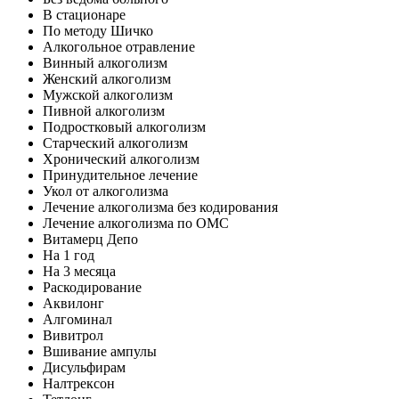
В стационаре
По методу Шичко
Алкогольное отравление
Винный алкоголизм
Женский алкоголизм
Мужской алкоголизм
Пивной алкоголизм
Подростковый алкоголизм
Старческий алкоголизм
Хронический алкоголизм
Принудительное лечение
Укол от алкоголизма
Лечение алкоголизма без кодирования
Лечение алкоголизма по ОМС
Витамерц Депо
На 1 год
На 3 месяца
Раскодирование
Аквилонг
Алгоминал
Вивитрол
Вшивание ампулы
Дисульфирам
Налтрексон