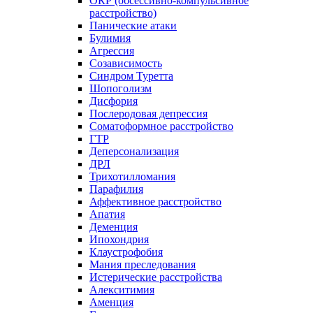
ОКР (обсессивно-компульсивное
расстройство)
Панические атаки
Булимия
Агрессия
Созависимость
Синдром Туретта
Шопоголизм
Дисфория
Послеродовая депрессия
Соматоформное расстройство
ГТР
Деперсонализация
ДРЛ
Трихотилломания
Парафилия
Аффективное расстройство
Апатия
Деменция
Ипохондрия
Клаустрофобия
Мания преследования
Истерические расстройства
Алекситимия
Аменция