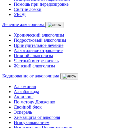
Помощь при передозировке
Снятие ломки
УБОД
Лечение алкоголизма
Хронический алкоголизм
Подростковый алкоголизм
Принудительное лечение
Алкогольное отравление
Пивной алкоголизм
Частный вытрезвитель
Женский алкоголизм
Кодирование от алкоголизма
Алгоминал
Алкоблокада
Аквилонг
По методу Довженко
Двойной блок
Эспераль
Химзащита от алкоголя
Иглоукалыванием
Имплантация Продетоксоном