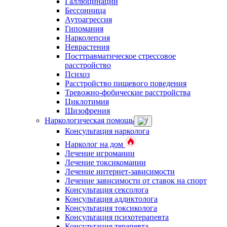
Галлюцинации
Бессонница
Аутоагрессия
Гипомания
Нарколепсия
Неврастения
Посттравматическое стрессовое
расстройство
Психоз
Расстройство пищевого поведения
Тревожно-фобические расстройства
Циклотимия
Шизофрения
Наркологическая помощь
Консультация нарколога
Нарколог на дом
Лечение игромании
Лечение токсикомании
Лечение интернет-зависимости
Лечение зависимости от ставок на спорт
Консультация сексолога
Консультация аддиктолога
Консультация токсиколога
Консультация психотерапевта
Консультация терапевта