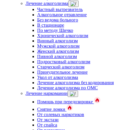
Лечение алкоголизма
Частный вытрезвитель
Алкогольное отравление
Без ведома больного
В стационаре
По методу Шичко
Хронический алкоголизм
Винный алкоголизм
Мужской алкоголизм
Женский алкоголизм
Пивной алкоголизм
Подростковый алкоголизм
Старческий алкоголизм
Принудительное лечение
Укол от алкоголизма
Лечение алкоголизма без кодирования
Лечение алкоголизма по ОМС
Лечение наркомании
Помощь при передозировке
Снятие ломки
От солевых наркотиков
От экстази
От спайса