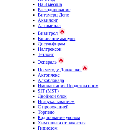
На 3 месяца
Раскодирование
Витамерц Депо
Аквилонг
Алгоминал
Вивитрол
Вшивание ампулы
Дисульфирам
Налтрексон
Тетлонг
Эспераль
По методу Довженко
Актоплекс
Алкоблокада
Имплантация Продетоксоном
SIT (MST)
Двойной блок
Иглоукалыванием
С провокацией
Торпедо
Кодирование уколом
Химзащита от алкоголя
Гипнозом