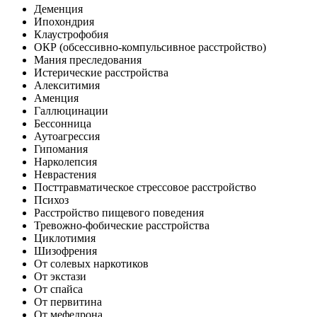
Деменция
Ипохондрия
Клаустрофобия
ОКР (обсессивно-компульсивное расстройство)
Мания преследования
Истерические расстройства
Алекситимия
Аменция
Галлюцинации
Бессонница
Аутоагрессия
Гипомания
Нарколепсия
Неврастения
Посттравматическое стрессовое расстройство
Психоз
Расстройство пищевого поведения
Тревожно-фобические расстройства
Циклотимия
Шизофрения
От солевых наркотиков
От экстази
От спайса
От первитина
От мефедрона