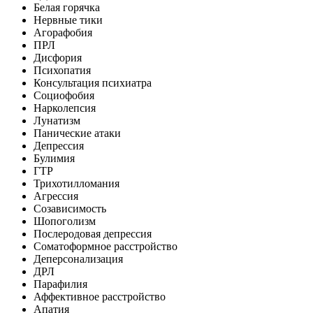
Белая горячка
Нервные тики
Агорафобия
ПРЛ
Дисфория
Психопатия
Консультация психиатра
Социофобия
Нарколепсия
Лунатизм
Панические атаки
Депрессия
Булимия
ГТР
Трихотилломания
Агрессия
Созависимость
Шопоголизм
Послеродовая депрессия
Соматоформное расстройство
Деперсонализация
ДРЛ
Парафилия
Аффективное расстройство
Апатия