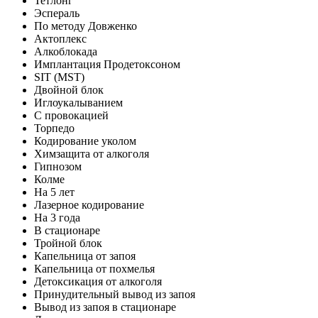
Тетлонг
Эспераль
По методу Довженко
Актоплекс
Алкоблокада
Имплантация Продетоксоном
SIT (MST)
Двойной блок
Иглоукалыванием
С провокацией
Торпедо
Кодирование уколом
Химзащита от алкоголя
Гипнозом
Колме
На 5 лет
Лазерное кодирование
На 3 года
В стационаре
Тройной блок
Капельница от запоя
Капельница от похмелья
Детоксикация от алкоголя
Принудительный вывод из запоя
Вывод из запоя в стационаре