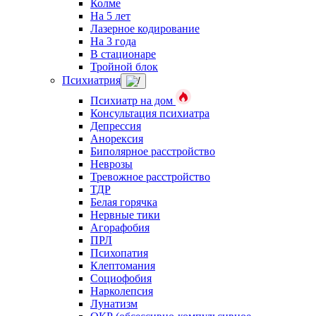
Колме
На 5 лет
Лазерное кодирование
На 3 года
В стационаре
Тройной блок
Психиатрия
Психиатр на дом
Консультация психиатра
Депрессия
Анорексия
Биполярное расстройство
Неврозы
Тревожное расстройство
ТДР
Белая горячка
Нервные тики
Агорафобия
ПРЛ
Психопатия
Клептомания
Социофобия
Нарколепсия
Лунатизм