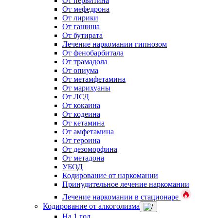
От первитина
От мефедрона
От лирики
От гашиша
От бутирата
Лечение наркомании гипнозом
От фенобарбитала
От трамадола
От опиума
От метамфетамина
От марихуаны
От ЛСД
От кокаина
От кодеина
От кетамина
От амфетамина
От героина
От дезоморфина
От метадона
УБОД
Кодирование от наркомании
Принудительное лечение наркомании
Лечение наркомании в стационаре
Кодирование от алкоголизма
На 1 год