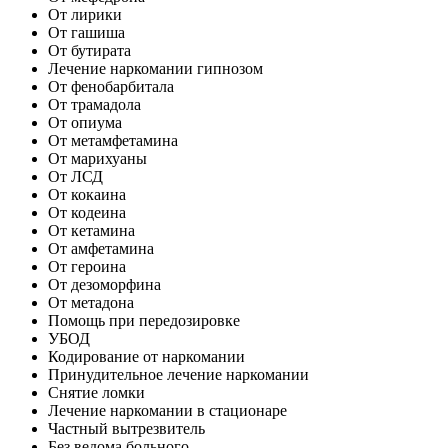
От лирики
От гашиша
От бутирата
Лечение наркомании гипнозом
От фенобарбитала
От трамадола
От опиума
От метамфетамина
От марихуаны
От ЛСД
От кокаина
От кодеина
От кетамина
От амфетамина
От героина
От дезоморфина
От метадона
Помощь при передозировке
УБОД
Кодирование от наркомании
Принудительное лечение наркомании
Снятие ломки
Лечение наркомании в стационаре
Частный вытрезвитель
Без ведома больного