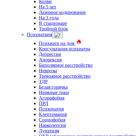
Колме
На 5 лет
Лазерное кодирование
На 3 года
В стационаре
Тройной блок
Психиатрия
Психиатр на дом
Консультация психиатра
Депрессия
Анорексия
Биполярное расстройство
Неврозы
Тревожное расстройство
ТДР
Белая горячка
Нервные тики
Агорафобия
ПРЛ
Психопатия
Клептомания
Социофобия
Нарколепсия
Лунатизм