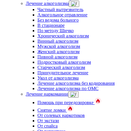
Лечение алкоголизма
Частный вытрезвитель
Алкогольное отравление
Без ведома больного
В стационаре
По методу Шичко
Хронический алкоголизм
Винный алкоголизм
Мужской алкоголизм
Женский алкоголизм
Пивной алкоголизм
Подростковый алкоголизм
Старческий алкоголизм
Принудительное лечение
Укол от алкоголизма
Лечение алкоголизма без кодирования
Лечение алкоголизма по ОМС
Лечение наркомании
Помощь при передозировке
Снятие ломки
От солевых наркотиков
От экстази
От спайса