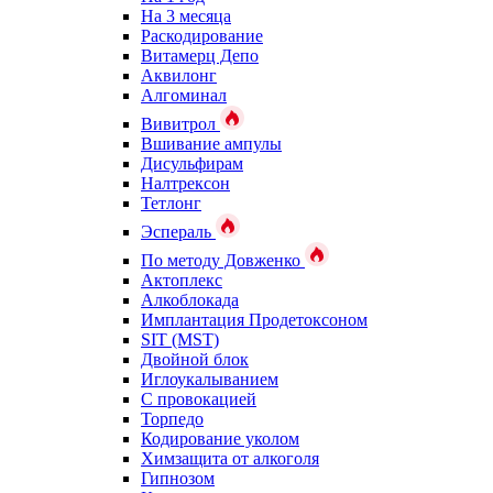
На 3 месяца
Раскодирование
Витамерц Депо
Аквилонг
Алгоминал
Вивитрол
Вшивание ампулы
Дисульфирам
Налтрексон
Тетлонг
Эспераль
По методу Довженко
Актоплекс
Алкоблокада
Имплантация Продетоксоном
SIT (MST)
Двойной блок
Иглоукалыванием
С провокацией
Торпедо
Кодирование уколом
Химзащита от алкоголя
Гипнозом