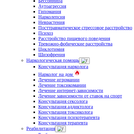
Бессонница
Аутоагрессия
Гипомания
Нарколепсия
Неврастения
Посттравматическое стрессовое расстройство
Психоз
Расстройство пищевого поведения
Тревожно-фобические расстройства
Циклотимия
Шизофрения
Наркологическая помощь
Консультация нарколога
Нарколог на дом
Лечение игромании
Лечение токсикомании
Лечение интернет-зависимости
Лечение зависимости от ставок на спорт
Консультация сексолога
Консультация аддиктолога
Консультация токсиколога
Консультация психотерапевта
Консультация терапевта
Реабилитация