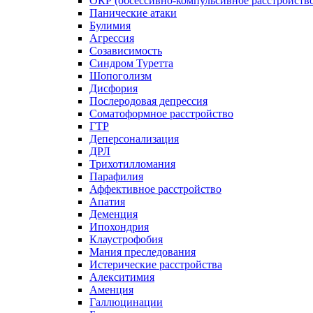
ОКР (обсессивно-компульсивное расстройств
Панические атаки
Булимия
Агрессия
Созависимость
Синдром Туретта
Шопоголизм
Дисфория
Послеродовая депрессия
Соматоформное расстройство
ГТР
Деперсонализация
ДРЛ
Трихотилломания
Парафилия
Аффективное расстройство
Апатия
Деменция
Ипохондрия
Клаустрофобия
Мания преследования
Истерические расстройства
Алекситимия
Аменция
Галлюцинации