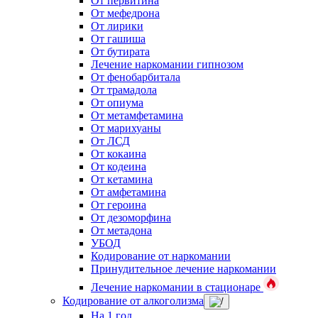
От первитина
От мефедрона
От лирики
От гашиша
От бутирата
Лечение наркомании гипнозом
От фенобарбитала
От трамадола
От опиума
От метамфетамина
От марихуаны
От ЛСД
От кокаина
От кодеина
От кетамина
От амфетамина
От героина
От дезоморфина
От метадона
УБОД
Кодирование от наркомании
Принудительное лечение наркомании
Лечение наркомании в стационаре
Кодирование от алкоголизма
На 1 год