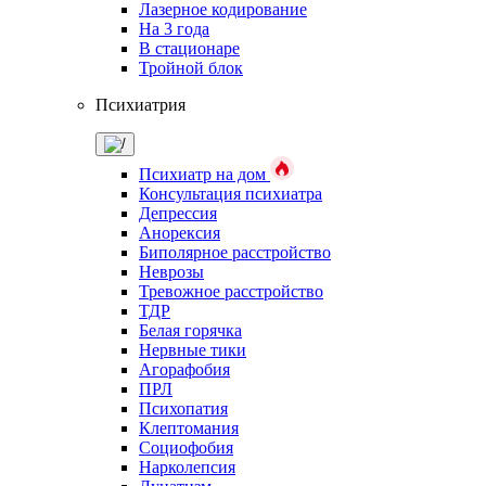
Лазерное кодирование
На 3 года
В стационаре
Тройной блок
Психиатрия
Психиатр на дом
Консультация психиатра
Депрессия
Анорексия
Биполярное расстройство
Неврозы
Тревожное расстройство
ТДР
Белая горячка
Нервные тики
Агорафобия
ПРЛ
Психопатия
Клептомания
Социофобия
Нарколепсия