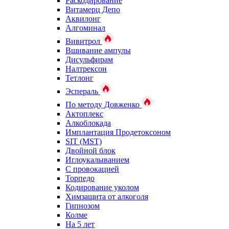
Раскодирование
Витамерц Депо
Аквилонг
Алгоминал
Вивитрол
Вшивание ампулы
Дисульфирам
Налтрексон
Тетлонг
Эспераль
По методу Довженко
Актоплекс
Алкоблокада
Имплантация Продетоксоном
SIT (MST)
Двойной блок
Иглоукалыванием
С провокацией
Торпедо
Кодирование уколом
Химзащита от алкоголя
Гипнозом
Колме
На 5 лет