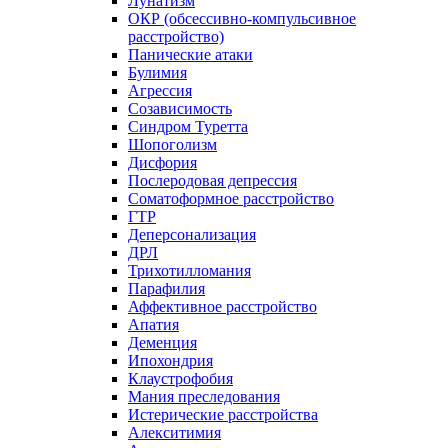
Лунатизм
ОКР (обсессивно-компульсивное
расстройство)
Панические атаки
Булимия
Агрессия
Созависимость
Синдром Туретта
Шопоголизм
Дисфория
Послеродовая депрессия
Соматоформное расстройство
ГТР
Деперсонализация
ДРЛ
Трихотилломания
Парафилия
Аффективное расстройство
Апатия
Деменция
Ипохондрия
Клаустрофобия
Мания преследования
Истерические расстройства
Алекситимия