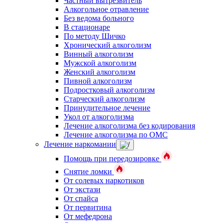
Частный вытрезвитель
Алкогольное отравление
Без ведома больного
В стационаре
По методу Шичко
Хронический алкоголизм
Винный алкоголизм
Мужской алкоголизм
Женский алкоголизм
Пивной алкоголизм
Подростковый алкоголизм
Старческий алкоголизм
Принудительное лечение
Укол от алкоголизма
Лечение алкоголизма без кодирования
Лечение алкоголизма по ОМС
Лечение наркомании
Помощь при передозировке
Снятие ломки
От солевых наркотиков
От экстази
От спайса
От первитина
От мефедрона