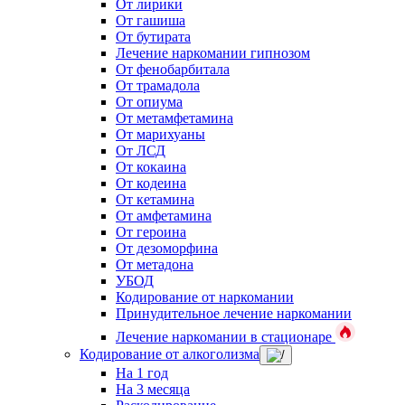
От лирики
От гашиша
От бутирата
Лечение наркомании гипнозом
От фенобарбитала
От трамадола
От опиума
От метамфетамина
От марихуаны
От ЛСД
От кокаина
От кодеина
От кетамина
От амфетамина
От героина
От дезоморфина
От метадона
УБОД
Кодирование от наркомании
Принудительное лечение наркомании
Лечение наркомании в стационаре
Кодирование от алкоголизма
На 1 год
На 3 месяца