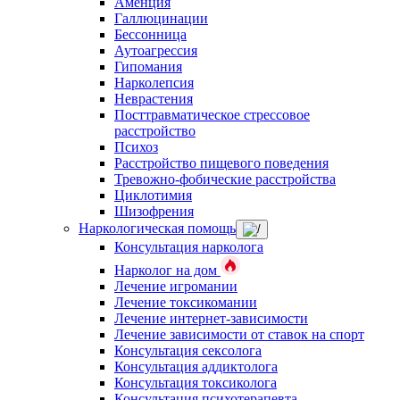
Аменция
Галлюцинации
Бессонница
Аутоагрессия
Гипомания
Нарколепсия
Неврастения
Посттравматическое стрессовое
расстройство
Психоз
Расстройство пищевого поведения
Тревожно-фобические расстройства
Циклотимия
Шизофрения
Наркологическая помощь
Консультация нарколога
Нарколог на дом
Лечение игромании
Лечение токсикомании
Лечение интернет-зависимости
Лечение зависимости от ставок на спорт
Консультация сексолога
Консультация аддиктолога
Консультация токсиколога
Консультация психотерапевта