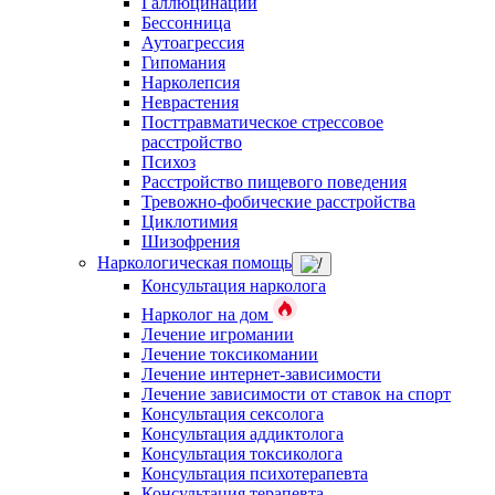
Галлюцинации
Бессонница
Аутоагрессия
Гипомания
Нарколепсия
Неврастения
Посттравматическое стрессовое
расстройство
Психоз
Расстройство пищевого поведения
Тревожно-фобические расстройства
Циклотимия
Шизофрения
Наркологическая помощь
Консультация нарколога
Нарколог на дом
Лечение игромании
Лечение токсикомании
Лечение интернет-зависимости
Лечение зависимости от ставок на спорт
Консультация сексолога
Консультация аддиктолога
Консультация токсиколога
Консультация психотерапевта
Консультация терапевта