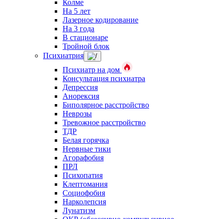
Колме
На 5 лет
Лазерное кодирование
На 3 года
В стационаре
Тройной блок
Психиатрия
Психиатр на дом
Консультация психиатра
Депрессия
Анорексия
Биполярное расстройство
Неврозы
Тревожное расстройство
ТДР
Белая горячка
Нервные тики
Агорафобия
ПРЛ
Психопатия
Клептомания
Социофобия
Нарколепсия
Лунатизм