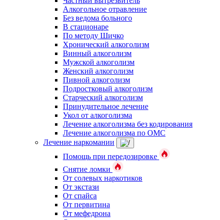
Частный вытрезвитель
Алкогольное отравление
Без ведома больного
В стационаре
По методу Шичко
Хронический алкоголизм
Винный алкоголизм
Мужской алкоголизм
Женский алкоголизм
Пивной алкоголизм
Подростковый алкоголизм
Старческий алкоголизм
Принудительное лечение
Укол от алкоголизма
Лечение алкоголизма без кодирования
Лечение алкоголизма по ОМС
Лечение наркомании
Помощь при передозировке
Снятие ломки
От солевых наркотиков
От экстази
От спайса
От первитина
От мефедрона