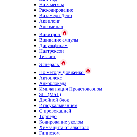
На 3 месяца
Раскодирование
Витамерц Депо
Аквилонг
Алгоминал
Вивитрол
Вшивание ампулы
Дисульфирам
Налтрексон
Тетлонг
Эспераль
По методу Довженко
Актоплекс
Алкоблокада
Имплантация Продетоксоном
SIT (MST)
Двойной блок
Иглоукалыванием
С провокацией
Торпедо
Кодирование уколом
Химзащита от алкоголя
Гипнозом