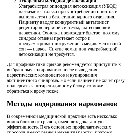
Ускоренная методика детоксикации
.
Ультрабыстрая опиоидная детоксикация (УБОД)
назначается только при употреблении опиатов и
выполняется на базе стационарного отделения.
Пациенту вводят конкурентный антагонист
рецепторов нервной системы, вытесняющий
наркотики. Очистка происходит быстро, поэтому
синдром отмены протекает остро и
предусматривает погружение в медикаментозный
сон — наркоз. Снятие ломки при ультрабыстрой
детоксикации не требуется.
Для профилактики срывов рекомендуется приступить к
выбранному кодированию после выведения
наркотических компонентов и купирования
абстинентного синдрома. Но если пациент не хочет сразу
подвергаться антирецидивному блоку, то может
обратиться к врачу позже.
Методы кодирования наркоманов
В современной медицинской практике есть несколько
видов блоков от срывов, имеющих доказанную
эффективность. Пять основных профилактических
способов имеют разный механизм работы, поэтому