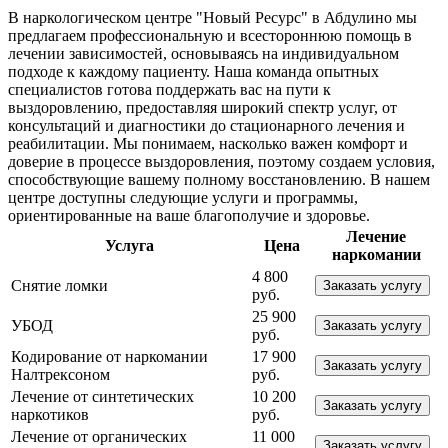
В наркологическом центре "Новый Ресурс" в Абдулино мы
предлагаем профессиональную и всестороннюю помощь в
лечении зависимостей, основываясь на индивидуальном
подходе к каждому пациенту. Наша команда опытных
специалистов готова поддержать вас на пути к
выздоровлению, предоставляя широкий спектр услуг, от
консультаций и диагностики до стационарного лечения и
реабилитации. Мы понимаем, насколько важен комфорт и
доверие в процессе выздоровления, поэтому создаем условия,
способствующие вашему полному восстановлению. В нашем
центре доступны следующие услуги и программы,
ориентированные на ваше благополучие и здоровье.
Лечение
Услуга
Цена
наркомании
4 800
Снятие ломки
Заказать услугу
руб.
25 900
УБОД
Заказать услугу
руб.
Кодирование от наркомании
17 900
Заказать услугу
Налтрексоном
руб.
Лечение от синтетических
10 200
Заказать услугу
наркотиков
руб.
Лечение от органических
11 000
Заказать услугу