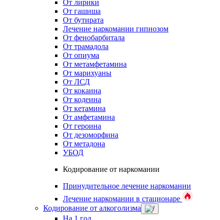
От лирики
От гашиша
От бутирата
Лечение наркомании гипнозом
От фенобарбитала
От трамадола
От опиума
От метамфетамина
От марихуаны
От ЛСД
От кокаина
От кодеина
От кетамина
От амфетамина
От героина
От дезоморфина
От метадона
УБОД
Кодирование от наркомании
Принудительное лечение наркомании
Лечение наркомании в стационаре
Кодирование от алкоголизма
На 1 год