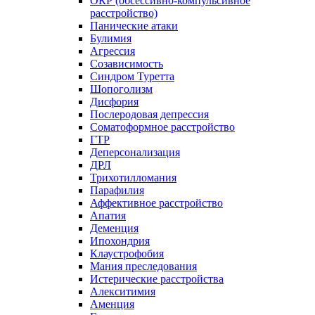
ОКР (обсессивно-компульсивное
расстройство)
Панические атаки
Булимия
Агрессия
Созависимость
Синдром Туретта
Шопоголизм
Дисфория
Послеродовая депрессия
Соматоформное расстройство
ГТР
Деперсонализация
ДРЛ
Трихотилломания
Парафилия
Аффективное расстройство
Апатия
Деменция
Ипохондрия
Клаустрофобия
Мания преследования
Истерические расстройства
Алекситимия
Аменция