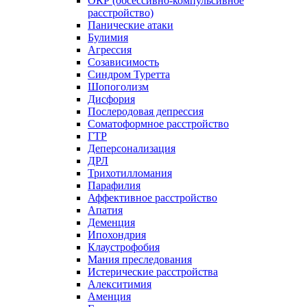
ОКР (обсессивно-компульсивное
расстройство)
Панические атаки
Булимия
Агрессия
Созависимость
Синдром Туретта
Шопоголизм
Дисфория
Послеродовая депрессия
Соматоформное расстройство
ГТР
Деперсонализация
ДРЛ
Трихотилломания
Парафилия
Аффективное расстройство
Апатия
Деменция
Ипохондрия
Клаустрофобия
Мания преследования
Истерические расстройства
Алекситимия
Аменция