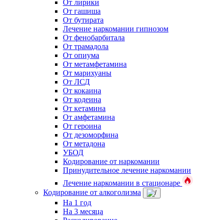
От лирики
От гашиша
От бутирата
Лечение наркомании гипнозом
От фенобарбитала
От трамадола
От опиума
От метамфетамина
От марихуаны
От ЛСД
От кокаина
От кодеина
От кетамина
От амфетамина
От героина
От дезоморфина
От метадона
УБОД
Кодирование от наркомании
Принудительное лечение наркомании
Лечение наркомании в стационаре
Кодирование от алкоголизма
На 1 год
На 3 месяца