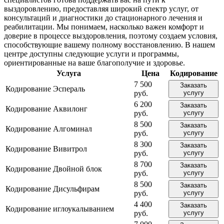
выздоровлению, предоставляя широкий спектр услуг, от
консультаций и диагностики до стационарного лечения и
реабилитации. Мы понимаем, насколько важен комфорт и
доверие в процессе выздоровления, поэтому создаем условия,
способствующие вашему полному восстановлению. В нашем
центре доступны следующие услуги и программы,
ориентированные на ваше благополучие и здоровье.
Услуга
Цена
Кодирование
7 500
Заказать
Кодирование Эспераль
руб.
услугу
6 200
Заказать
Кодирование Аквилонг
руб.
услугу
8 500
Заказать
Кодирование Алгоминал
руб.
услугу
8 300
Заказать
Кодирование Вивитрол
руб.
услугу
8 700
Заказать
Кодирование Двойной блок
руб.
услугу
8 500
Заказать
Кодирование Дисульфирам
руб.
услугу
4 400
Заказать
Кодирование иглоукалыванием
руб.
услугу