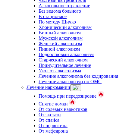
Частный вытрезвитель
Алкогольное отравление
Без ведома больного
В стационаре
По методу Шичко
Хронический алкоголизм
Винный алкоголизм
Мужской алкоголизм
Женский алкоголизм
Пивной алкоголизм
Подростковый алкоголизм
Старческий алкоголизм
Принудительное лечение
Укол от алкоголизма
Лечение алкоголизма без кодирования
Лечение алкоголизма по ОМС
Лечение наркомании
Помощь при передозировке
Снятие ломки
От солевых наркотиков
От экстази
От спайса
От первитина
От мефедрона