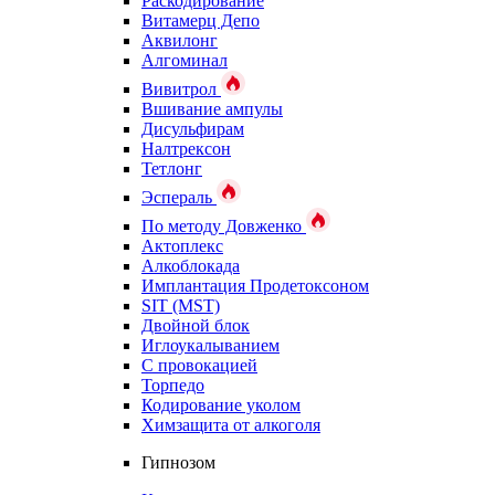
Раскодирование
Витамерц Депо
Аквилонг
Алгоминал
Вивитрол
Вшивание ампулы
Дисульфирам
Налтрексон
Тетлонг
Эспераль
По методу Довженко
Актоплекс
Алкоблокада
Имплантация Продетоксоном
SIT (MST)
Двойной блок
Иглоукалыванием
С провокацией
Торпедо
Кодирование уколом
Химзащита от алкоголя
Гипнозом