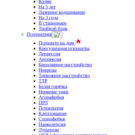
Колме
На 5 лет
Лазерное кодирование
На 3 года
В стационаре
Тройной блок
Психиатрия
Психиатр на дом
Консультация психиатра
Депрессия
Анорексия
Биполярное расстройство
Неврозы
Тревожное расстройство
ТДР
Белая горячка
Нервные тики
Агорафобия
ПРЛ
Психопатия
Клептомания
Социофобия
Нарколепсия
Лунатизм