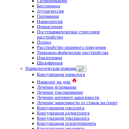
Галлюцинации
Бессонница
Аутоагрессия
Гипомания
Нарколепсия
Неврастения
Посттравматическое стрессовое
расстройство
Психоз
Расстройство пищевого поведения
Тревожно-фобические расстройства
Циклотимия
Шизофрения
Наркологическая помощь
Консультация нарколога
Нарколог на дом
Лечение игромании
Лечение токсикомании
Лечение интернет-зависимости
Лечение зависимости от ставок на спорт
Консультация сексолога
Консультация аддиктолога
Консультация токсиколога
Консультация психотерапевта
Консультация терапевта