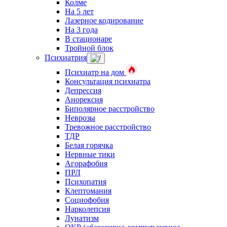
Колме
На 5 лет
Лазерное кодирование
На 3 года
В стационаре
Тройной блок
Психиатрия
Психиатр на дом
Консультация психиатра
Депрессия
Анорексия
Биполярное расстройство
Неврозы
Тревожное расстройство
ТДР
Белая горячка
Нервные тики
Агорафобия
ПРЛ
Психопатия
Клептомания
Социофобия
Нарколепсия
Лунатизм