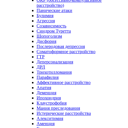
ОКР (обсессивно-компульсивное
расстройство)
Панические атаки
Булимия
Агрессия
Созависимость
Синдром Туретта
Шопоголизм
Дисфория
Послеродовая депрессия
Соматоформное расстройство
ГТР
Деперсонализация
ДРЛ
Трихотилломания
Парафилия
Аффективное расстройство
Апатия
Деменция
Ипохондрия
Клаустрофобия
Мания преследования
Истерические расстройства
Алекситимия
Аменция