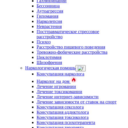
Галлюцинации
Бессонница
Аутоагрессия
Гипомания
Нарколепсия
Неврастения
Посттравматическое стрессовое
расстройство
Психоз
Расстройство пищевого поведения
Тревожно-фобические расстройства
Циклотимия
Шизофрения
Наркологическая помощь
Консультация нарколога
Нарколог на дом
Лечение игромании
Лечение токсикомании
Лечение интернет-зависимости
Лечение зависимости от ставок на спорт
Консультация сексолога
Консультация аддиктолога
Консультация токсиколога
Консультация психотерапевта
Консультация терапевта