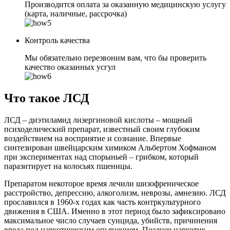
Производится оплата за оказанную медицинскую услугу
(карта, наличные, рассрочка)
Контроль качества
Мы обязательно перезвоним вам, что бы проверить
качество оказанных усгул
Что такое ЛСД
ЛСД – диэтиламид лизергиновой кислоты – мощный
психоделический препарат, известный своим глубоким
воздействием на восприятие и сознание. Впервые
синтезирован швейцарским химиком Альбертом Хофманом
при экспериментах над спорыньей – грибком, который
паразитирует на колосьях пшеницы.
Препаратом некоторое время лечили шизофреническое
расстройство, депрессию, алкоголизм, неврозы, амнезию. ЛСД
прославился в 1960-х годах как часть контркультурного
движения в США. Именно в этот период было зафиксировано
максимальное число случаев суицида, убийств, причинения
вреда под наркотическим опьянением. Позднее наркотик