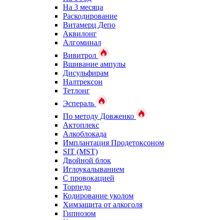
На 3 месяца
Раскодирование
Витамерц Депо
Аквилонг
Алгоминал
Вивитрол
Вшивание ампулы
Дисульфирам
Налтрексон
Тетлонг
Эспераль
По методу Довженко
Актоплекс
Алкоблокада
Имплантация Продетоксоном
SIT (MST)
Двойной блок
Иглоукалыванием
С провокацией
Торпедо
Кодирование уколом
Химзащита от алкоголя
Гипнозом