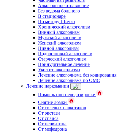
Частный вытрезвитель
Алкогольное отравление
Без ведома больного
В стационаре
По методу Шичко
Хронический алкоголизм
Винный алкоголизм
Мужской алкоголизм
Женский алкоголизм
Пивной алкоголизм
Подростковый алкоголизм
Старческий алкоголизм
Принудительное лечение
Укол от алкоголизма
Лечение алкоголизма без кодирования
Лечение алкоголизма по ОМС
Лечение наркомании
Помощь при передозировке
Снятие ломки
От солевых наркотиков
От экстази
От спайса
От первитина
От мефедрона