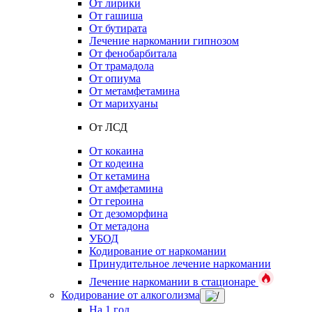
От лирики
От гашиша
От бутирата
Лечение наркомании гипнозом
От фенобарбитала
От трамадола
От опиума
От метамфетамина
От марихуаны
От ЛСД
От кокаина
От кодеина
От кетамина
От амфетамина
От героина
От дезоморфина
От метадона
УБОД
Кодирование от наркомании
Принудительное лечение наркомании
Лечение наркомании в стационаре
Кодирование от алкоголизма
На 1 год