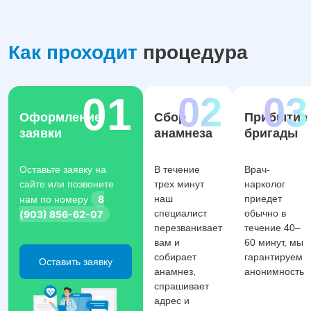
Как проходит
процедура
Оформление
Сбор
Прибытие
заявки
анамнеза
бригады
Оставьте заявку на
В течение
Врач-
сайте или позвоните
трех минут
нарколог
8
наш
приедет
нам по номеру
специалист
обычно в
(903) 856-62-07
перезванивает
течение 40–
вам и
60 минут, мы
собирает
гарантируем
Оставить заявку
анамнез,
анонимность
спрашивает
адрес и