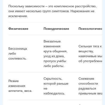
Поскольку зависимости – это комплексное расстройство,
они имеют несколько групп симптомов. Наркомания не
исключение.
Физические
Поведенческие
Психологическ
Внезапные
изменения
Сильная тяга к
Бессонница
круга общения,
веществу,
либо
уход из дома,
навязчивые мыс
сонливость.
пропуск учёбы
об употреблении
либо работы.
Скрытность,
Снижение
Резкие
которой раньше
способности
изменения
не
радоваться
аппетита, веса.
наблюдалось.
привычным веща