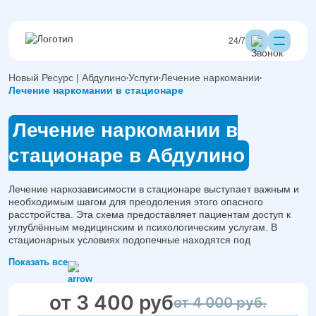
24/7
Новый Ресурс | Абдулино
Услуги
Лечение наркомании
Лечение наркомании в стационаре
Лечение наркомании в
стационаре в Абдулино
Лечение наркозависимости в стационаре выступает важным и
необходимым шагом для преодоления этого опасного
расстройства. Эта схема предоставляет пациентам доступ к
углублённым медицинским и психологическим услугам. В
стационарных условиях подопечные находятся под
круглосуточным наблюдением специалистов, что снижает риск
Показать все
срыва. Такой подход позволяет не только избавиться от
физической тяги, но также начать работу над психологическими
аспектами зависимости.
от 3 400 руб
от 4 000 руб.
Наш лицензированный реабилитационный центр лечит