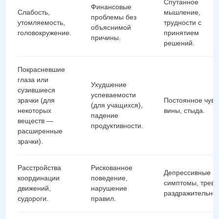
Спутанное
Финансовые
Слабость,
мышление,
проблемы без
утомляемость,
трудности с
объяснимой
головокружение.
принятием
причины.
решений.
Покрасневшие
глаза или
Ухудшение
сузившиеся
успеваемости
зрачки (для
Постоянное чувс
(для учащихся),
некоторых
вины, стыда.
падение
веществ —
продуктивности.
расширенные
зрачки).
Расстройства
Рискованное
Депрессивные
координации
поведение,
симптомы, трево
движений,
нарушение
раздражительнос
судороги.
правил.