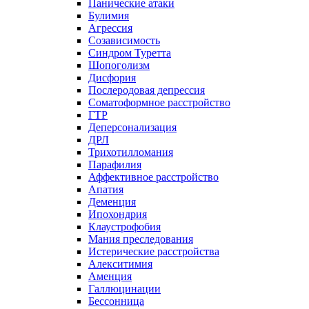
Панические атаки
Булимия
Агрессия
Созависимость
Синдром Туретта
Шопоголизм
Дисфория
Послеродовая депрессия
Соматоформное расстройство
ГТР
Деперсонализация
ДРЛ
Трихотилломания
Парафилия
Аффективное расстройство
Апатия
Деменция
Ипохондрия
Клаустрофобия
Мания преследования
Истерические расстройства
Алекситимия
Аменция
Галлюцинации
Бессонница