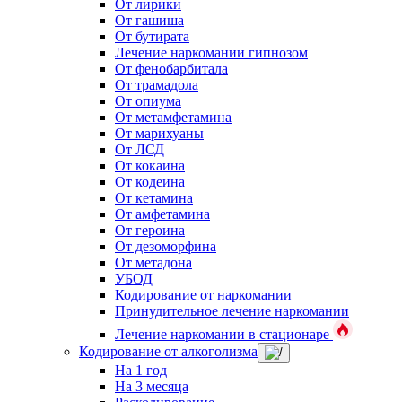
От лирики
От гашиша
От бутирата
Лечение наркомании гипнозом
От фенобарбитала
От трамадола
От опиума
От метамфетамина
От марихуаны
От ЛСД
От кокаина
От кодеина
От кетамина
От амфетамина
От героина
От дезоморфина
От метадона
УБОД
Кодирование от наркомании
Принудительное лечение наркомании
Лечение наркомании в стационаре
Кодирование от алкоголизма
На 1 год
На 3 месяца