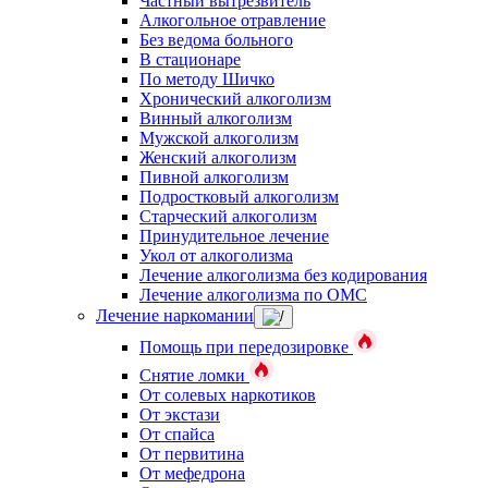
Частный вытрезвитель
Алкогольное отравление
Без ведома больного
В стационаре
По методу Шичко
Хронический алкоголизм
Винный алкоголизм
Мужской алкоголизм
Женский алкоголизм
Пивной алкоголизм
Подростковый алкоголизм
Старческий алкоголизм
Принудительное лечение
Укол от алкоголизма
Лечение алкоголизма без кодирования
Лечение алкоголизма по ОМС
Лечение наркомании
Помощь при передозировке
Снятие ломки
От солевых наркотиков
От экстази
От спайса
От первитина
От мефедрона