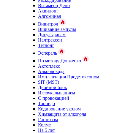
Раскодирование
Витамерц Депо
Аквилонг
Алгоминал
Вивитрол
Вшивание ампулы
Дисульфирам
Налтрексон
Тетлонг
Эспераль
По методу Довженко
Актоплекс
Алкоблокада
Имплантация Продетоксоном
SIT (MST)
Двойной блок
Иглоукалыванием
С провокацией
Торпедо
Кодирование уколом
Химзащита от алкоголя
Гипнозом
Колме
На 5 лет