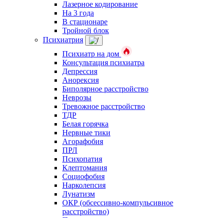
Лазерное кодирование
На 3 года
В стационаре
Тройной блок
Психиатрия
Психиатр на дом
Консультация психиатра
Депрессия
Анорексия
Биполярное расстройство
Неврозы
Тревожное расстройство
ТДР
Белая горячка
Нервные тики
Агорафобия
ПРЛ
Психопатия
Клептомания
Социофобия
Нарколепсия
Лунатизм
ОКР (обсессивно-компульсивное
расстройство)