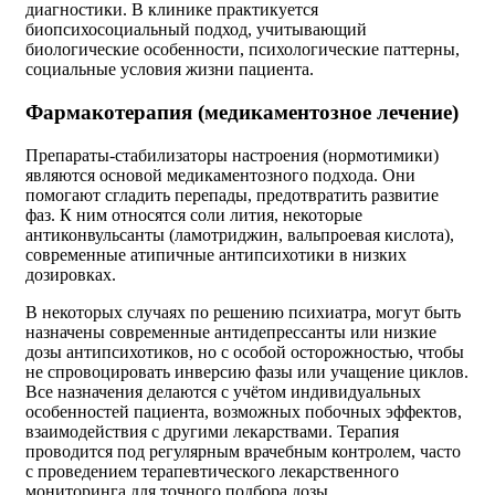
диагностики. В клинике практикуется
биопсихосоциальный подход, учитывающий
биологические особенности, психологические паттерны,
социальные условия жизни пациента.
Фармакотерапия (медикаментозное лечение)
Препараты-стабилизаторы настроения (нормотимики)
являются основой медикаментозного подхода. Они
помогают сгладить перепады, предотвратить развитие
фаз. К ним относятся соли лития, некоторые
антиконвульсанты (ламотриджин, вальпроевая кислота),
современные атипичные антипсихотики в низких
дозировках.
В некоторых случаях по решению психиатра, могут быть
назначены современные антидепрессанты или низкие
дозы антипсихотиков, но с особой осторожностью, чтобы
не спровоцировать инверсию фазы или учащение циклов.
Все назначения делаются с учётом индивидуальных
особенностей пациента, возможных побочных эффектов,
взаимодействия с другими лекарствами. Терапия
проводится под регулярным врачебным контролем, часто
с проведением терапевтического лекарственного
мониторинга для точного подбора дозы.