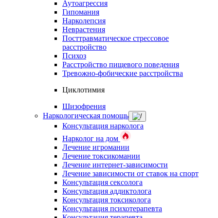
Аутоагрессия
Гипомания
Нарколепсия
Неврастения
Посттравматическое стрессовое
расстройство
Психоз
Расстройство пищевого поведения
Тревожно-фобические расстройства
Циклотимия
Шизофрения
Наркологическая помощь
Консультация нарколога
Нарколог на дом
Лечение игромании
Лечение токсикомании
Лечение интернет-зависимости
Лечение зависимости от ставок на спорт
Консультация сексолога
Консультация аддиктолога
Консультация токсиколога
Консультация психотерапевта
Консультация терапевта