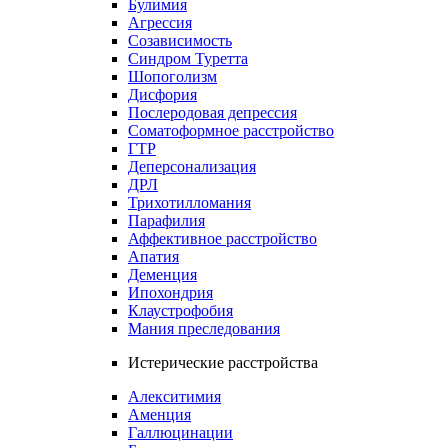
Булимия
Агрессия
Созависимость
Синдром Туретта
Шопоголизм
Дисфория
Послеродовая депрессия
Соматоформное расстройство
ГТР
Деперсонализация
ДРЛ
Трихотилломания
Парафилия
Аффективное расстройство
Апатия
Деменция
Ипохондрия
Клаустрофобия
Мания преследования
Истерические расстройства
Алекситимия
Аменция
Галлюцинации