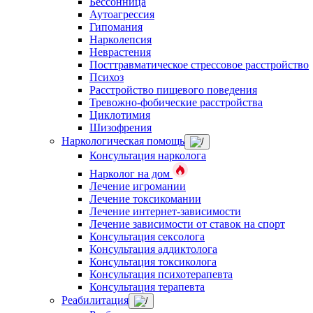
Бессонница
Аутоагрессия
Гипомания
Нарколепсия
Неврастения
Посттравматическое стрессовое расстройство
Психоз
Расстройство пищевого поведения
Тревожно-фобические расстройства
Циклотимия
Шизофрения
Наркологическая помощь
Консультация нарколога
Нарколог на дом
Лечение игромании
Лечение токсикомании
Лечение интернет-зависимости
Лечение зависимости от ставок на спорт
Консультация сексолога
Консультация аддиктолога
Консультация токсиколога
Консультация психотерапевта
Консультация терапевта
Реабилитация