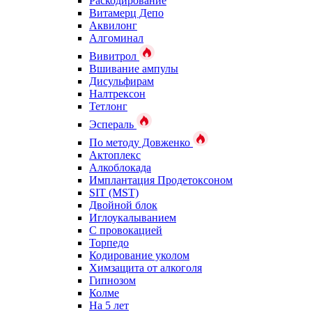
Раскодирование
Витамерц Депо
Аквилонг
Алгоминал
Вивитрол
Вшивание ампулы
Дисульфирам
Налтрексон
Тетлонг
Эспераль
По методу Довженко
Актоплекс
Алкоблокада
Имплантация Продетоксоном
SIT (MST)
Двойной блок
Иглоукалыванием
С провокацией
Торпедо
Кодирование уколом
Химзащита от алкоголя
Гипнозом
Колме
На 5 лет