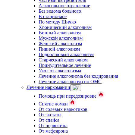
Частный вытрезвитель
Алкогольное отравление
Без ведома больного
В стационаре
По методу Шичко
Хронический алкоголизм
Винный алкоголизм
Мужской алкоголизм
Женский алкоголизм
Пивной алкоголизм
Подростковый алкоголизм
Старческий алкоголизм
Принудительное лечение
Укол от алкоголизма
Лечение алкоголизма без кодирования
Лечение алкоголизма по ОМС
Лечение наркомании
Помощь при передозировке
Снятие ломки
От солевых наркотиков
От экстази
От спайса
От первитина
От мефедрона