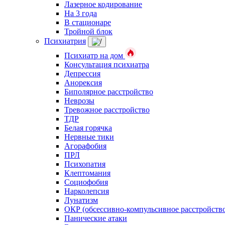
Лазерное кодирование
На 3 года
В стационаре
Тройной блок
Психиатрия
Психиатр на дом
Консультация психиатра
Депрессия
Анорексия
Биполярное расстройство
Неврозы
Тревожное расстройство
ТДР
Белая горячка
Нервные тики
Агорафобия
ПРЛ
Психопатия
Клептомания
Социофобия
Нарколепсия
Лунатизм
ОКР (обсессивно-компульсивное расстройств
Панические атаки