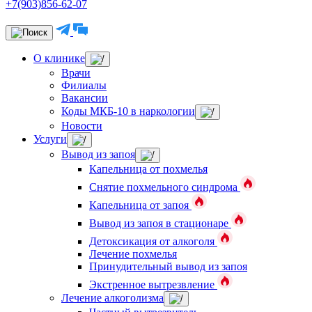
+7(903)856-62-07
О клинике
Врачи
Филиалы
Вакансии
Коды МКБ-10 в наркологии
Новости
Услуги
Вывод из запоя
Капельница от похмелья
Снятие похмельного синдрома
Капельница от запоя
Вывод из запоя в стационаре
Детоксикация от алкоголя
Лечение похмелья
Принудительный вывод из запоя
Экстренное вытрезвление
Лечение алкоголизма