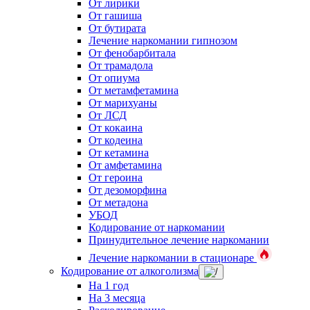
От лирики
От гашиша
От бутирата
Лечение наркомании гипнозом
От фенобарбитала
От трамадола
От опиума
От метамфетамина
От марихуаны
От ЛСД
От кокаина
От кодеина
От кетамина
От амфетамина
От героина
От дезоморфина
От метадона
УБОД
Кодирование от наркомании
Принудительное лечение наркомании
Лечение наркомании в стационаре
Кодирование от алкоголизма
На 1 год
На 3 месяца