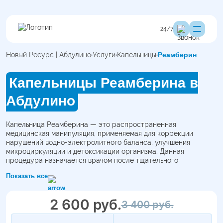
24/7
Новый Ресурс | Абдулино
Услуги
Капельницы
Реамберин
Капельницы Реамберина в
Абдулино
Капельница Реамберина — это распространенная
медицинская манипуляция, применяемая для коррекции
нарушений водно-электролитного баланса, улучшения
микроциркуляции и детоксикации организма. Данная
процедура назначается врачом после тщательного
обследования пациента, включая анализы и оценку общего
Показать все
состояния здоровья. Важно отметить, что перед началом
инфузии врач обязательно определяет возможные
противопоказания, такие как аллергические реакции на
2 600 руб.
3 400 руб.
компоненты раствора, заболевания сердца или почек, а также
наличие других хронических заболеваний.