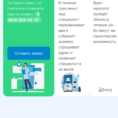
Оставьте заявку на
В течение
Врач-
сайте или позвоните
трех минут
нарколог
8
наш
приедет
нам по номеру
специалист
обычно в
(903) 856-62-07
перезванивает
течение 40–
вам и
60 минут, мы
собирает
гарантируем
анамнез,
анонимность
спрашивает
адрес и
Оставить заявку
назвачает
специалиста
на вызов