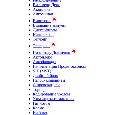
Раскодирование
Витамерц Депо
Аквилонг
Алгоминал
Вивитрол
Вшивание ампулы
Дисульфирам
Налтрексон
Тетлонг
Эспераль
По методу Довженко
Актоплекс
Алкоблокада
Имплантация Продетоксоном
SIT (MST)
Двойной блок
Иглоукалыванием
С провокацией
Торпедо
Кодирование уколом
Химзащита от алкоголя
Гипнозом
Колме
На 5 лет