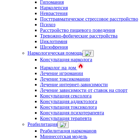
Гипомания
Нарколепсия
Неврастения
Посттравматическое стрессовое расстройство
Психоз
Расстройство пищевого поведения
Тревожно-фобические расстройства
Циклотимия
Шизофрения
Наркологическая помощь
Консультация нарколога
Нарколог на дом
Лечение игромании
Лечение токсикомании
Лечение интернет-зависимости
Лечение зависимости от ставок на спорт
Консультация сексолога
Консультация аддиктолога
Консультация токсиколога
Консультация психотерапевта
Консультация терапевта
Реабилитация
Реабилитация наркоманов
Миннесотская модель