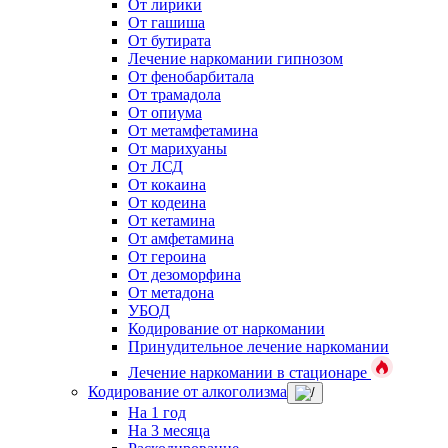
От лирики
От гашиша
От бутирата
Лечение наркомании гипнозом
От фенобарбитала
От трамадола
От опиума
От метамфетамина
От марихуаны
От ЛСД
От кокаина
От кодеина
От кетамина
От амфетамина
От героина
От дезоморфина
От метадона
УБОД
Кодирование от наркомании
Принудительное лечение наркомании
Лечение наркомании в стационаре
Кодирование от алкоголизма
На 1 год
На 3 месяца