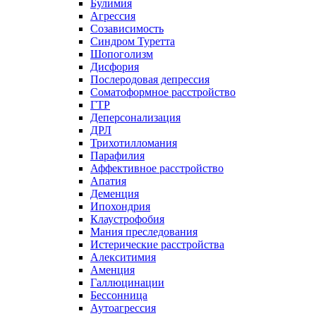
Булимия
Агрессия
Созависимость
Синдром Туретта
Шопоголизм
Дисфория
Послеродовая депрессия
Соматоформное расстройство
ГТР
Деперсонализация
ДРЛ
Трихотилломания
Парафилия
Аффективное расстройство
Апатия
Деменция
Ипохондрия
Клаустрофобия
Мания преследования
Истерические расстройства
Алекситимия
Аменция
Галлюцинации
Бессонница
Аутоагрессия