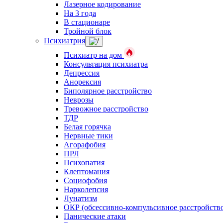
Лазерное кодирование
На 3 года
В стационаре
Тройной блок
Психиатрия
Психиатр на дом
Консультация психиатра
Депрессия
Анорексия
Биполярное расстройство
Неврозы
Тревожное расстройство
ТДР
Белая горячка
Нервные тики
Агорафобия
ПРЛ
Психопатия
Клептомания
Социофобия
Нарколепсия
Лунатизм
ОКР (обсессивно-компульсивное расстройств
Панические атаки