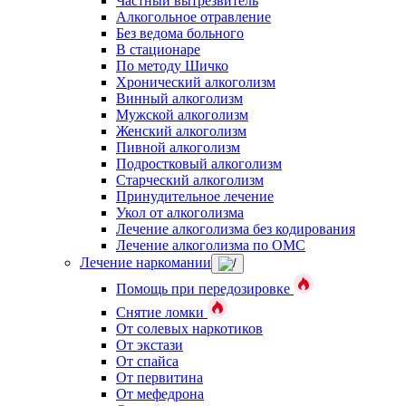
Частный вытрезвитель
Алкогольное отравление
Без ведома больного
В стационаре
По методу Шичко
Хронический алкоголизм
Винный алкоголизм
Мужской алкоголизм
Женский алкоголизм
Пивной алкоголизм
Подростковый алкоголизм
Старческий алкоголизм
Принудительное лечение
Укол от алкоголизма
Лечение алкоголизма без кодирования
Лечение алкоголизма по ОМС
Лечение наркомании
Помощь при передозировке
Снятие ломки
От солевых наркотиков
От экстази
От спайса
От первитина
От мефедрона