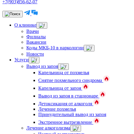
+7(903)856-62-07
О клинике
Врачи
Филиалы
Вакансии
Коды МКБ-10 в наркологии
Новости
Услуги
Вывод из запоя
Капельница от похмелья
Снятие похмельного синдрома
Капельница от запоя
Вывод из запоя в стационаре
Детоксикация от алкоголя
Лечение похмелья
Принудительный вывод из запоя
Экстренное вытрезвление
Лечение алкоголизма