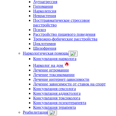
Аутоагрессия
Гипомания
Нарколепсия
Неврастения
Посттравматическое стрессовое
расстройство
Психоз
Расстройство пищевого поведения
Тревожно-фобические расстройства
Циклотимия
Шизофрения
Наркологическая помощь
Консультация нарколога
Нарколог на дом
Лечение игромании
Лечение токсикомании
Лечение интернет-зависимости
Лечение зависимости от ставок на спорт
Консультация сексолога
Консультация аддиктолога
Консультация токсиколога
Консультация психотерапевта
Консультация терапевта
Реабилитация