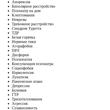
Анорексия
Биполярное расстройство
Психиатр на дом
Клептомания
Неврозы
Тревожное расстройство
Синдром Туретта
ТДР
Белая горячка
Нервные тики
Агорафобия
ПРЛ
Дисфория
Психопатия
Консультация психиатра
Социофобия
Нарколепсия
Лунатизм
Панические атаки
Депрессия
Булимия
ГТР
Трихотилломания
Агрессия
Созависимость