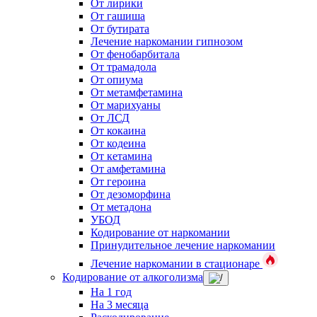
От лирики
От гашиша
От бутирата
Лечение наркомании гипнозом
От фенобарбитала
От трамадола
От опиума
От метамфетамина
От марихуаны
От ЛСД
От кокаина
От кодеина
От кетамина
От амфетамина
От героина
От дезоморфина
От метадона
УБОД
Кодирование от наркомании
Принудительное лечение наркомании
Лечение наркомании в стационаре
Кодирование от алкоголизма
На 1 год
На 3 месяца