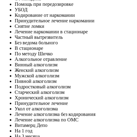
Помощь при передозировке
УБОД
Кодирование от наркомании
Принудительное лечение наркомании
Снятие ломки
Лечение наркомании в стационаре
Частный вытрезвитель
Без ведома больного
В стационаре
По методу Шичко
Алкогольное отравление
Винный алкоголизм
Женский алкоголизм
Мужской алкоголизм
Пивной алкоголизм
Подростковый алкоголизм
Старческий алкоголизм
Хронический алкоголизм
Принудительное лечение
Укол от алкоголизма
Лечение алкоголизма без кодирования
Лечение алкоголизма по ОМС
Витамерц Депо
На 1 год
На 3 месяца