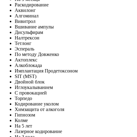
Раскодирование
Аквилонг
Алгоминал
Вивитрол
Вшивание ампулы
Дисульфирам
Налтрексон
Тетлонг
Эспераль
По методу Довженко
Актоплекс
Алкоблокада
Имплантация Продетоксоном
SIT (MST)
Двойной блок
Иглоукалыванием
С провокацией
Торпедо
Кодирование уколом
Химзащита от алкоголя
Гипнозом
Колме
На 5 лет
Лазерное кодирование
На 3 года