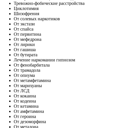
Тревожно-фобические расстройства
Циклотимия
Шизофрения
От солевых наркотиков
От экстази
От спайса
От первитина
От мефедрона
От лирики
От гашиша
От бутирата
Лечение наркомании гипнозом
От фенобарбитала
От трамадола
От опиума
От метамфетамина
От марихуаны
От ЛСД
От кокаина
От кодеина
От кетамина
От амфетамина
От героина
От дезоморфина
От метадона