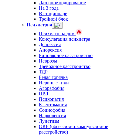
Лазерное кодирование
На 3 года
В стационаре
Тройной блок
Психиатрия
Психиатр на дом
Консультация психиатра
Депрессия
Анорексия
Биполярное расстройство
Неврозы
Тревожное расстройство
ТДР
Белая горячка
Нервные тики
Агорафобия
ПРЛ
Психопатия
Клептомания
Социофобия
Нарколепсия
Лунатизм
ОКР (обсессивно-компульсивное
расстройство)