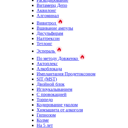
Раскодирование
Витамерц Депо
Аквилонг
Алгоминал
Вивитрол
Вшивание ампулы
Дисульфирам
Налтрексон
Тетлонг
Эспераль
По методу Довженко
Актоплекс
Алкоблокада
Имплантация Продетоксоном
SIT (MST)
Двойной блок
Иглоукалыванием
С провокацией
Торпедо
Кодирование уколом
Химзащита от алкоголя
Гипнозом
Колме
На 5 лет