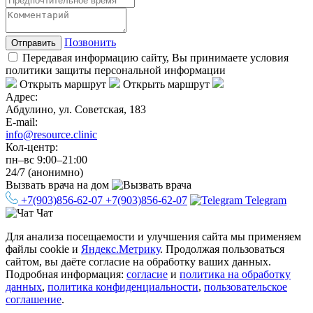
Позвонить
Отправить
Передавая информацию сайту, Вы принимаете условия
политики защиты персональной информации
Открыть маршрут
Открыть маршрут
Адрес:
Абдулино, ул. Советская, 183
E-mail:
info@resource.clinic
Кол-центр:
пн–вс 9:00–21:00
24/7 (анонимно)
Вызвать врача
на дом
+7(903)856-62-07
+7(903)856-62-07
Telegram
Чат
Для анализа посещаемости и улучшения сайта мы применяем
файлы cookie и
Яндекс.Метрику
. Продолжая пользоваться
сайтом, вы даёте согласие на обработку ваших данных.
Подробная информация:
согласие
и
политика на обработку
данных
,
политика конфиденциальности
,
пользовательское
соглашение
.