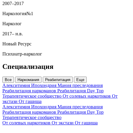
2007–2017
Наркология№1
Нарколог
2017– н.в.
Новый Ресурс
Психиатр‑нарколог
Специализация
Все
Наркомания
Реабилитация
Еще
Алекситимия
Ипохондрия
Мания преследования
Реабилитация наркоманов
Реабилитация Day Top
Терапевтическое сообщество
От солевых наркотиков
От
экстази
От гашиша
Алекситимия
Ипохондрия
Мания преследования
Реабилитация наркоманов
Реабилитация Day Top
Терапевтическое сообщество
От солевых наркотиков
От экстази
От гашиша