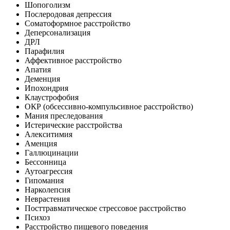
Шопоголизм
Послеродовая депрессия
Соматоформное расстройство
Деперсонализация
ДРЛ
Парафилия
Аффективное расстройство
Апатия
Деменция
Ипохондрия
Клаустрофобия
ОКР (обсессивно-компульсивное расстройство)
Мания преследования
Истерические расстройства
Алекситимия
Аменция
Галлюцинации
Бессонница
Аутоагрессия
Гипомания
Нарколепсия
Неврастения
Посттравматическое стрессовое расстройство
Психоз
Расстройство пищевого поведения