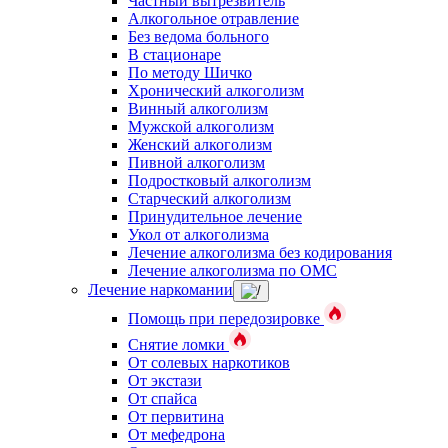
Частный вытрезвитель
Алкогольное отравление
Без ведома больного
В стационаре
По методу Шичко
Хронический алкоголизм
Винный алкоголизм
Мужской алкоголизм
Женский алкоголизм
Пивной алкоголизм
Подростковый алкоголизм
Старческий алкоголизм
Принудительное лечение
Укол от алкоголизма
Лечение алкоголизма без кодирования
Лечение алкоголизма по ОМС
Лечение наркомании
Помощь при передозировке
Снятие ломки
От солевых наркотиков
От экстази
От спайса
От первитина
От мефедрона