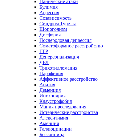
Панические атаки
Булимия
Агрессия
Созависимость
Синдром Туретта
Шопоголизм
Дисфория
Послеродовая депрессия
Соматоформное расстройство
ГТР
Деперсонализация
ДРЛ
Трихотилломания
Парафилия
Аффективное расстройство
Апатия
Деменция
Ипохондрия
Клаустрофобия
Мания преследования
Истерические расстройства
Алекситимия
Аменция
Галлюцинации
Бессонница