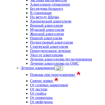
Частный вытрезвитель
Алкогольное отравление
Без ведома больного
В стационаре
По методу Шичко
Хронический алкоголизм
Винный алкоголизм
Мужской алкоголизм
Женский алкоголизм
Пивной алкоголизм
Подростковый алкоголизм
Старческий алкоголизм
Принудительное лечение
Укол от алкоголизма
Лечение алкоголизма без кодирования
Лечение алкоголизма по ОМС
Лечение наркомании
Помощь при передозировке
Снятие ломки
От солевых наркотиков
От экстази
От спайса
От первитина
От мефедрона