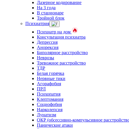
Лазерное кодирование
На 3 года
В стационаре
Тройной блок
Психиатрия
Психиатр на дом
Консультация психиатра
Депрессия
Анорексия
Биполярное расстройство
Неврозы
Тревожное расстройство
ТДР
Белая горячка
Нервные тики
Агорафобия
ПРЛ
Психопатия
Клептомания
Социофобия
Нарколепсия
Лунатизм
ОКР (обсессивно-компульсивное расстройств
Панические атаки