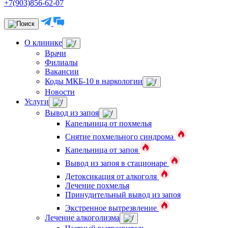
+7(903)856-62-07
О клинике
Врачи
Филиалы
Вакансии
Коды МКБ-10 в наркологии
Новости
Услуги
Вывод из запоя
Капельница от похмелья
Снятие похмельного синдрома
Капельница от запоя
Вывод из запоя в стационаре
Детоксикация от алкоголя
Лечение похмелья
Принудительный вывод из запоя
Экстренное вытрезвление
Лечение алкоголизма