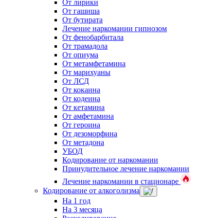
От лирики
От гашиша
От бутирата
Лечение наркомании гипнозом
От фенобарбитала
От трамадола
От опиума
От метамфетамина
От марихуаны
От ЛСД
От кокаина
От кодеина
От кетамина
От амфетамина
От героина
От дезоморфина
От метадона
УБОД
Кодирование от наркомании
Принудительное лечение наркомании
Лечение наркомании в стационаре
Кодирование от алкоголизма
На 1 год
На 3 месяца