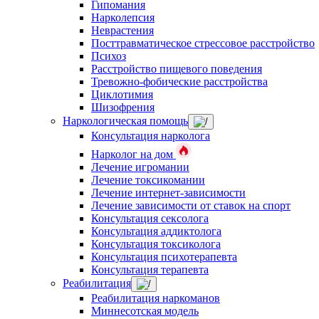
Гипомания
Нарколепсия
Неврастения
Посттравматическое стрессовое расстройство
Психоз
Расстройство пищевого поведения
Тревожно-фобические расстройства
Циклотимия
Шизофрения
Наркологическая помощь
Консультация нарколога
Нарколог на дом
Лечение игромании
Лечение токсикомании
Лечение интернет-зависимости
Лечение зависимости от ставок на спорт
Консультация сексолога
Консультация аддиктолога
Консультация токсиколога
Консультация психотерапевта
Консультация терапевта
Реабилитация
Реабилитация наркоманов
Миннесотская модель