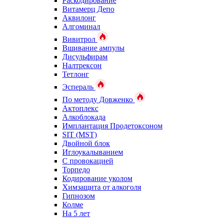
Раскодирование
Витамерц Депо
Аквилонг
Алгоминал
Вивитрол
Вшивание ампулы
Дисульфирам
Налтрексон
Тетлонг
Эспераль
По методу Довженко
Актоплекс
Алкоблокада
Имплантация Продетоксоном
SIT (MST)
Двойной блок
Иглоукалыванием
С провокацией
Торпедо
Кодирование уколом
Химзащита от алкоголя
Гипнозом
Колме
На 5 лет