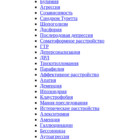
Булимия
Агрессия
Созависимость
Синдром Туретта
Шопоголизм
Дисфория
Послеродовая депрессия
Соматоформное расстройство
ГТР
Деперсонализация
ДРЛ
Трихотилломания
Парафилия
Аффективное расстройство
Апатия
Деменция
Ипохондрия
Клаустрофобия
Мания преследования
Истерические расстройства
Алекситимия
Аменция
Галлюцинации
Бессонница
Аутоагрессия